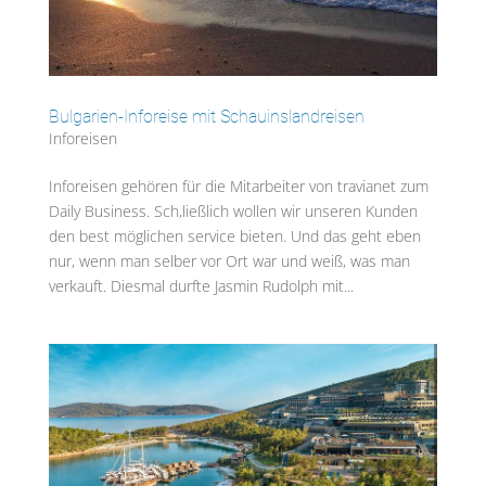
Bulgarien-Inforeise mit Schauinslandreisen
Inforeisen
Inforeisen gehören für die Mitarbeiter von travianet zum
Daily Business. Sch,ließlich wollen wir unseren Kunden
den best möglichen service bieten. Und das geht eben
nur, wenn man selber vor Ort war und weiß, was man
verkauft. Diesmal durfte Jasmin Rudolph mit...