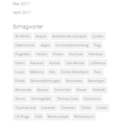
Mai 2017
April 2017
Schlagwörter
Air Berlin
Airport
Arbeiten bei travianet
Condor
Datenschutz
dsgvo
Einreisebestimmung
Flug
Flughafen
Herbst
Hotels
Hurrikan
Inforeise
Italien
Kanaren
Karibik
Last-Minute
Lufthansa
Luxus
Mallorca
Niki
Online Reisebüro
Pass
Politik
Reisempfehlungen
Reiseseite
Reisetipps
Reiseziele
Ryanair
Sicherheit
Steuer
Strände
Terror
Terrorgefahr
Thomas Cook
Tourismus
Traumstrand
travianet
Tunesien
Türkei
Urlaub
US-Flüge
USA
Winterurlaub
Wirbelsturm