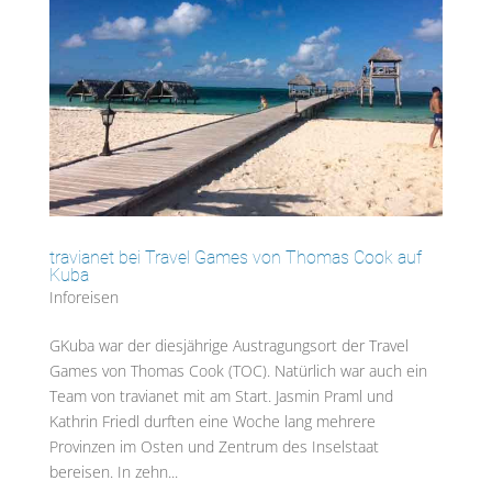
travianet bei Travel Games von Thomas Cook auf
Kuba
Inforeisen
GKuba war der diesjährige Austragungsort der Travel
Games von Thomas Cook (TOC). Natürlich war auch ein
Team von travianet mit am Start. Jasmin Praml und
Kathrin Friedl durften eine Woche lang mehrere
Provinzen im Osten und Zentrum des Inselstaat
bereisen. In zehn...