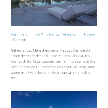
Inforeise Kos und Rhodos: Auf Hippokrates Spuren
Inforeisen
Gehen ist des Menschen beste Medizin. Das wusste
schon der Vater der Heilkunde von Kos, Hippokrates.
Aber auch die Organisatoren meiner Inforeise nach Kos
und Rhodos von FTI dachten sich genau Das. Insgesamt
waren es elf verschiedene Hotels die wir innerhalb von
drei...