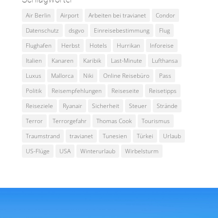
Air Berlin
Airport
Arbeiten bei travianet
Condor
Datenschutz
dsgvo
Einreisebestimmung
Flug
Flughafen
Herbst
Hotels
Hurrikan
Inforeise
Italien
Kanaren
Karibik
Last-Minute
Lufthansa
Luxus
Mallorca
Niki
Online Reisebüro
Pass
Politik
Reisempfehlungen
Reiseseite
Reisetipps
Reiseziele
Ryanair
Sicherheit
Steuer
Strände
Terror
Terrorgefahr
Thomas Cook
Tourismus
Traumstrand
travianet
Tunesien
Türkei
Urlaub
US-Flüge
USA
Winterurlaub
Wirbelsturm