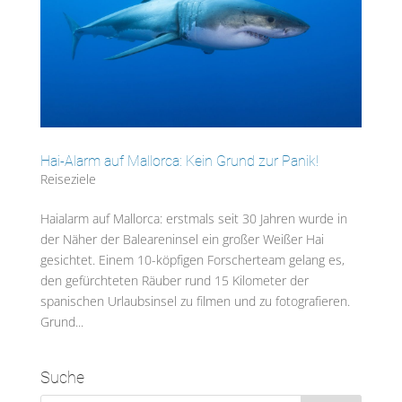
Hai-Alarm auf Mallorca: Kein Grund zur Panik!
Reiseziele
Haialarm auf Mallorca: erstmals seit 30 Jahren wurde in
der Näher der Baleareninsel ein großer Weißer Hai
gesichtet. Einem 10-köpfigen Forscherteam gelang es,
den gefürchteten Räuber rund 15 Kilometer der
spanischen Urlaubsinsel zu filmen und zu fotografieren.
Grund...
Suche