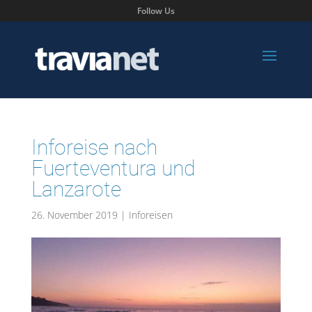
Follow Us
Inforeise nach
Fuerteventura und
Lanzarote
26. November 2019
|
Inforeisen