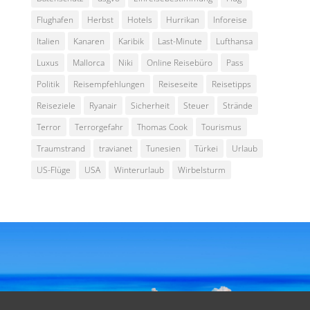
Flughafen
Herbst
Hotels
Hurrikan
Inforeise
Italien
Kanaren
Karibik
Last-Minute
Lufthansa
Luxus
Mallorca
Niki
Online Reisebüro
Pass
Politik
Reisempfehlungen
Reiseseite
Reisetipps
Reiseziele
Ryanair
Sicherheit
Steuer
Strände
Terror
Terrorgefahr
Thomas Cook
Tourismus
Traumstrand
travianet
Tunesien
Türkei
Urlaub
US-Flüge
USA
Winterurlaub
Wirbelsturm