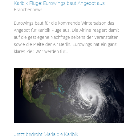
Karibik Flüge: Eurowings baut Angebot aus
Branchennews
Eurowings baut für die kommende Wintersaison das
Angebot für Karibik Flüge aus. Die Airline reagiert damit
auf die gestiegene Nachfrage seitens der Veranstalter
sowie die Pleite der Air Berlin. Eurowings hat ein ganz
klares Ziel: „Wir werden für...
Jetzt bedroht Maria die Karibik