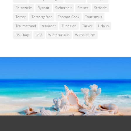
Reiseziele
Ryanair
Sicherheit
Steuer
Strände
Terror
Terrorgefahr
Thomas Cook
Tourismus
Traumstrand
travianet
Tunesien
Türkei
Urlaub
US-Flüge
USA
Winterurlaub
Wirbelsturm