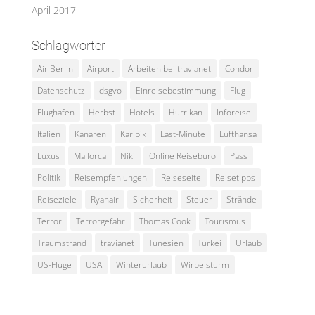
April 2017
Schlagwörter
Air Berlin
Airport
Arbeiten bei travianet
Condor
Datenschutz
dsgvo
Einreisebestimmung
Flug
Flughafen
Herbst
Hotels
Hurrikan
Inforeise
Italien
Kanaren
Karibik
Last-Minute
Lufthansa
Luxus
Mallorca
Niki
Online Reisebüro
Pass
Politik
Reisempfehlungen
Reiseseite
Reisetipps
Reiseziele
Ryanair
Sicherheit
Steuer
Strände
Terror
Terrorgefahr
Thomas Cook
Tourismus
Traumstrand
travianet
Tunesien
Türkei
Urlaub
US-Flüge
USA
Winterurlaub
Wirbelsturm