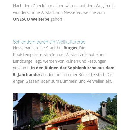
Nach dem Check-in machen wir uns auf dem Weg in die
wunderschöne Altstadt von Nessebar, welche zum
UNESCO Welterbe
gehört.
Schlendern durch ein Weltkulturerbe
Nessebar ist eine Stadt bei
Burgas
. Die
Kopfsteinpflasterstraßen der Altstadt, die auf einer
Landzunge liegt, werden von Ruinen und Festungen
gesäumt.
In den Ruinen der Sophienkirche aus dem
5. Jahrhundert
finden noch immer Konzerte statt. Die
engen Gassen laden zum Bummeln und Verweilen ein.