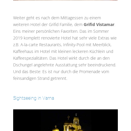
Weiter geht es nach dem Mittagessen zu einem
weiteren Hotel der Grifid Familie, dem
Grifid Vistamar
.
Eins meiner persönlichen Favoriten. Das im Sommer
2019 komplett renovierte Hotel hat sehr viele Extras wie
z.B. A-la-carte Restaurants, Infinity-Pool mit Meerblick,
Kaffeehaus im Hotel mit kleinen leckeren Küchlein und
Kaffeespezialitäten. Das Hotel wirkt durch die an den
Dschungel angelehnte Ausstattung sehr beeindruckend.
Und das Beste: Es ist nur durch die Promenade vom
feinsandigen Strand getrennt.
Sightseeing in Varna