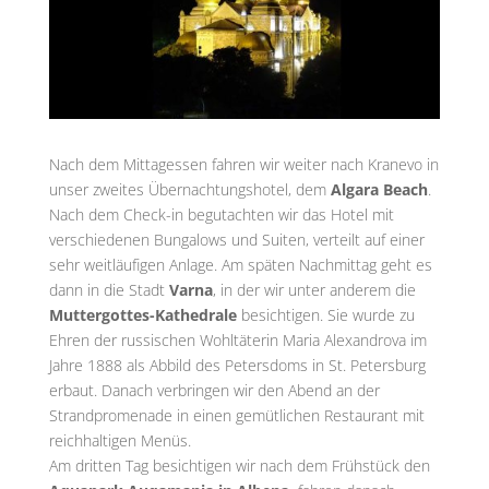
Nach dem Mittagessen fahren wir weiter nach Kranevo in
unser zweites Übernachtungshotel, dem
Algara Beach
.
Nach dem Check-in begutachten wir das Hotel mit
verschiedenen Bungalows und Suiten, verteilt auf einer
sehr weitläufigen Anlage. Am späten Nachmittag geht es
dann in die Stadt
Varna
, in der wir unter anderem die
Muttergottes-Kathedrale
besichtigen. Sie wurde zu
Ehren der russischen Wohltäterin Maria Alexandrova im
Jahre 1888 als Abbild des Petersdoms in St. Petersburg
erbaut. Danach verbringen wir den Abend an der
Strandpromenade in einen gemütlichen Restaurant mit
reichhaltigen Menüs.
Am dritten Tag besichtigen wir nach dem Frühstück den