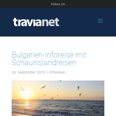
Follow Us
Bulgarien-Inforeise mit
Schauinslandreisen
26. September 2019
|
Inforeisen