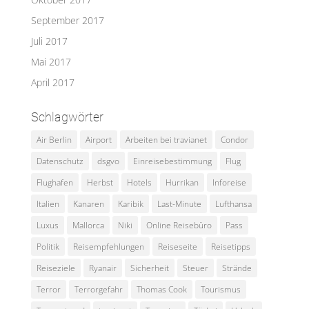
September 2017
Juli 2017
Mai 2017
April 2017
Schlagwörter
Air Berlin
Airport
Arbeiten bei travianet
Condor
Datenschutz
dsgvo
Einreisebestimmung
Flug
Flughafen
Herbst
Hotels
Hurrikan
Inforeise
Italien
Kanaren
Karibik
Last-Minute
Lufthansa
Luxus
Mallorca
Niki
Online Reisebüro
Pass
Politik
Reisempfehlungen
Reiseseite
Reisetipps
Reiseziele
Ryanair
Sicherheit
Steuer
Strände
Terror
Terrorgefahr
Thomas Cook
Tourismus