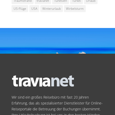
Traumstrand
travianet
Tunesien
Türkei
Urlaub
US-Flüge
USA
Winterurlaub
Wirbelsturm
Wir sind ein großes Reisebüro mit fast 20 Jahren
Erfahrung, das als spezialisierter Dienstleister für Online-
Reiseportale die Betreuung der Buchungen übernimmt.
Ihre Urlaubsbuchung ist bei uns in den besten Händen.