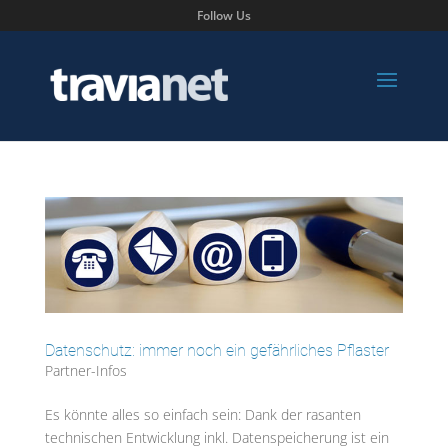
Follow Us
Datenschutz: immer noch ein gefährliches Pflaster
Partner-Infos
Es könnte alles so einfach sein: Dank der rasanten
technischen Entwicklung inkl. Datenspeicherung ist ein