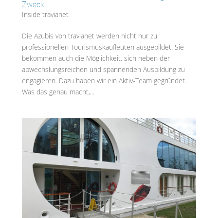
Zweck
Inside travianet
Die Azubis von travianet werden nicht nur zu
professionellen Tourismuskaufleuten ausgebildet. Sie
bekommen auch die Möglichkeit, sich neben der
abwechslungsreichen und spannenden Ausbildung zu
engagieren. Dazu haben wir ein Aktiv-Team gegründet.
Was das genau macht,...