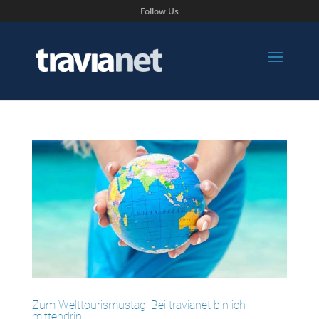
Follow Us
Zum Welttourismustag: Bei travianet bin ich
mittendrin