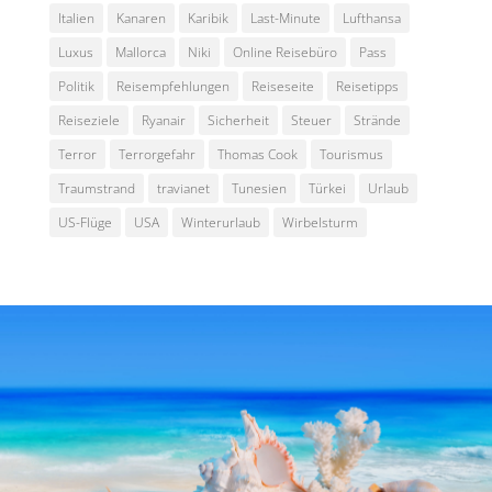
Italien
Kanaren
Karibik
Last-Minute
Lufthansa
Luxus
Mallorca
Niki
Online Reisebüro
Pass
Politik
Reisempfehlungen
Reiseseite
Reisetipps
Reiseziele
Ryanair
Sicherheit
Steuer
Strände
Terror
Terrorgefahr
Thomas Cook
Tourismus
Traumstrand
travianet
Tunesien
Türkei
Urlaub
US-Flüge
USA
Winterurlaub
Wirbelsturm