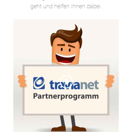
geht und helfen Ihnen dabei.
Sie sehen gerade einen
Platzhalterinhalt von
YouTube
.
Um auf den eigentlichen Inhalt
zuzugreifen, klicken Sie auf die
Schaltfläche unten. Bitte
beachten Sie, dass dabei Daten
an Drittanbieter weitergegeben
werden.
Mehr Informationen
Inhalt entsperren
Erforderlichen Service
akzeptieren und Inhalte
entsperren