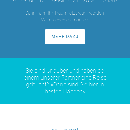
seriös und ohne Risiko Geld zu verdienen?
Dann kann Ihr Traum jetzt wahr werden.
Wir machen es möglich.
MEHR DAZU
Sie sind Urlauber und haben bei
einem unserer Partner eine Reise
gebucht?
»Dann sind Sie hier in
besten Händen«