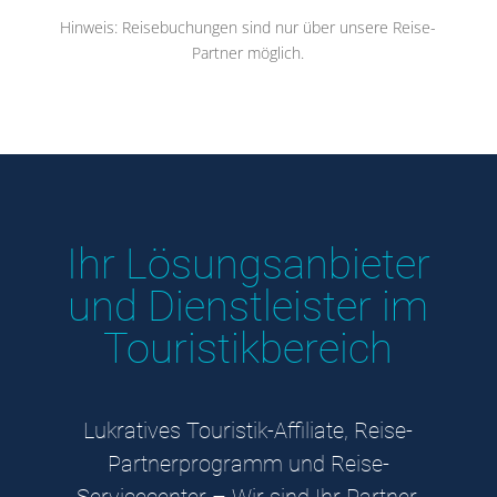
Hinweis: Reisebuchungen sind nur über unsere Reise-
Partner möglich.
Ihr Lösungsanbieter
und Dienstleister im
Touristikbereich
Lukratives Touristik-Affiliate, Reise-
Partnerprogramm und Reise-