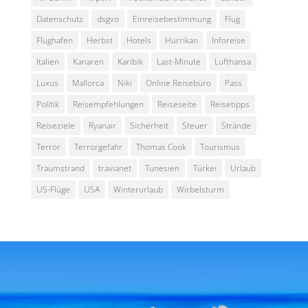
Datenschutz
dsgvo
Einreisebestimmung
Flug
Flughafen
Herbst
Hotels
Hurrikan
Inforeise
Italien
Kanaren
Karibik
Last-Minute
Lufthansa
Luxus
Mallorca
Niki
Online Reisebüro
Pass
Politik
Reisempfehlungen
Reiseseite
Reisetipps
Reiseziele
Ryanair
Sicherheit
Steuer
Strände
Terror
Terrorgefahr
Thomas Cook
Tourismus
Traumstrand
travianet
Tunesien
Türkei
Urlaub
US-Flüge
USA
Winterurlaub
Wirbelsturm