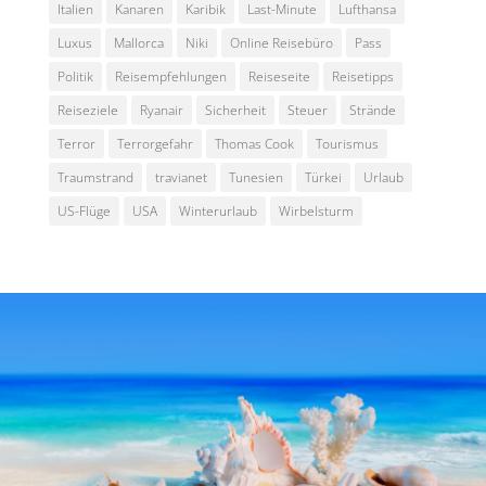
Italien
Kanaren
Karibik
Last-Minute
Lufthansa
Luxus
Mallorca
Niki
Online Reisebüro
Pass
Politik
Reisempfehlungen
Reiseseite
Reisetipps
Reiseziele
Ryanair
Sicherheit
Steuer
Strände
Terror
Terrorgefahr
Thomas Cook
Tourismus
Traumstrand
travianet
Tunesien
Türkei
Urlaub
US-Flüge
USA
Winterurlaub
Wirbelsturm