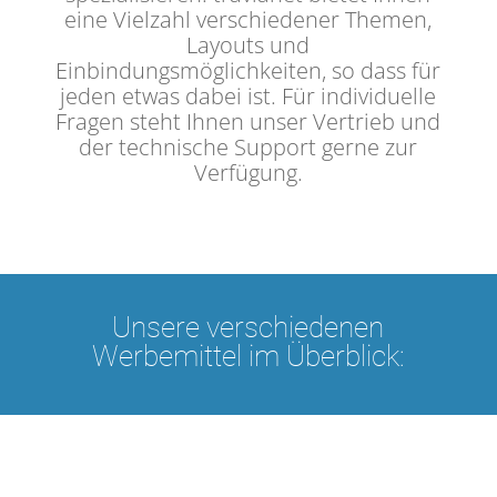
eine Vielzahl verschiedener Themen,
Layouts und
Einbindungsmöglichkeiten, so dass für
jeden etwas dabei ist. Für individuelle
Fragen steht Ihnen unser Vertrieb und
der technische Support gerne zur
Verfügung.
Unsere verschiedenen
Werbemittel im Überblick: