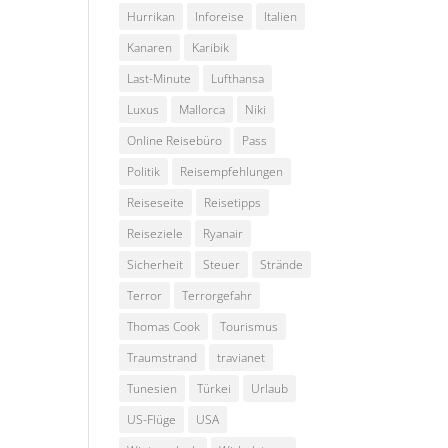
Hurrikan
Inforeise
Italien
Kanaren
Karibik
Last-Minute
Lufthansa
Luxus
Mallorca
Niki
Online Reisebüro
Pass
Politik
Reisempfehlungen
Reiseseite
Reisetipps
Reiseziele
Ryanair
Sicherheit
Steuer
Strände
Terror
Terrorgefahr
Thomas Cook
Tourismus
Traumstrand
travianet
Tunesien
Türkei
Urlaub
US-Flüge
USA