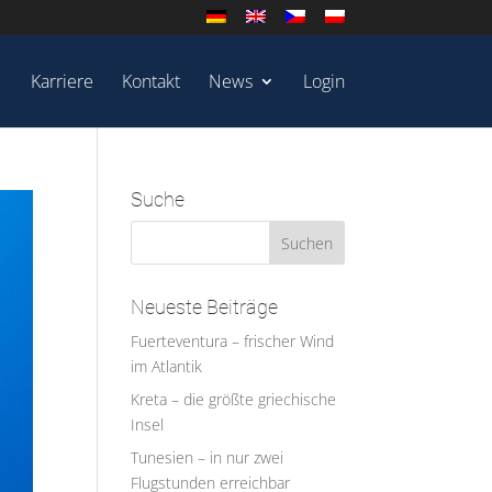
Karriere
Kontakt
News
Login
Suche
Neueste Beiträge
Fuerteventura – frischer Wind
im Atlantik
Kreta – die größte griechische
Insel
Tunesien – in nur zwei
Flugstunden erreichbar