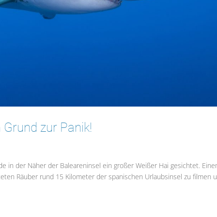
n Grund zur Panik!
rde in der Näher der Baleareninsel ein großer Weißer Hai gesichtet. Ein
teten Räuber rund 15 Kilometer der spanischen Urlaubsinsel zu filmen 