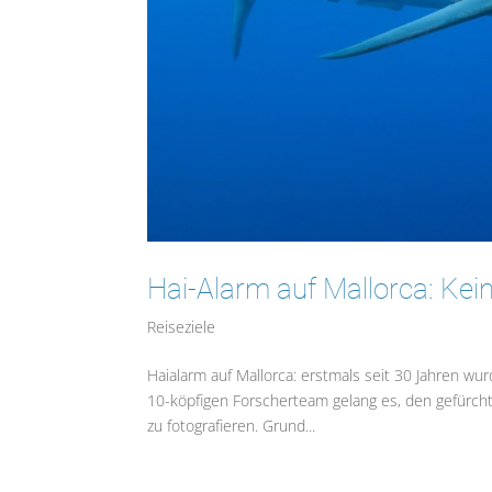
Hai-Alarm auf Mallorca: Kei
Reiseziele
Haialarm auf Mallorca: erstmals seit 30 Jahren wu
10-köpfigen Forscherteam gelang es, den gefürch
zu fotografieren. Grund...