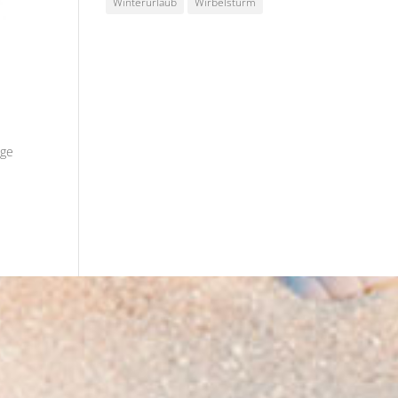
Winterurlaub
Wirbelsturm
gge