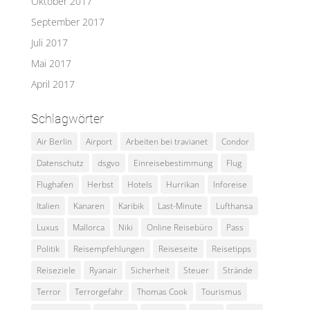
Oktober 2017
September 2017
Juli 2017
Mai 2017
April 2017
Schlagwörter
Air Berlin
Airport
Arbeiten bei travianet
Condor
Datenschutz
dsgvo
Einreisebestimmung
Flug
Flughafen
Herbst
Hotels
Hurrikan
Inforeise
Italien
Kanaren
Karibik
Last-Minute
Lufthansa
Luxus
Mallorca
Niki
Online Reisebüro
Pass
Politik
Reisempfehlungen
Reiseseite
Reisetipps
Reiseziele
Ryanair
Sicherheit
Steuer
Strände
Terror
Terrorgefahr
Thomas Cook
Tourismus