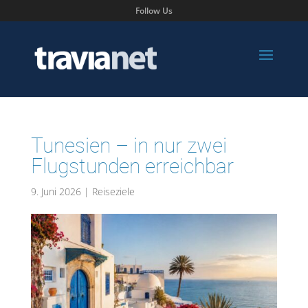
Follow Us
Tunesien – in nur zwei
Flugstunden erreichbar
9. Juni 2026
|
Reiseziele