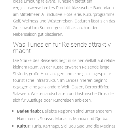
diese Erholung relevant. Tunesien bietet ein
vergleichsweise breites Produkt: klassischer Badeurlaub
am Mittelmeer, All-inclusive-Hotellerie, Kulturprogramme,
Golf, Wellness und Wüstenreisen. Dadurch lässt sich das
Ziel sowohl im Sommergeschäft als auch in der
Nebensaison gut platzieren.
Was Tunesien für Reisende attraktiv
macht
Die Stärke des Reiseziels liegt in seiner Vielfalt auf relativ
kleinem Raum. An der Küste erwarten Reisende lange
Strände, große Hotelanlagen und eine gut eingespielte
touristische Infrastruktur. Im Landesinneren beginnt
dagegen eine ganz andere Welt: Oasen, Berberdörfer,
Salzseen, Wüstenlandschaften und historische Orte, die
sich für Ausflüge oder Rundreisen anbieten.
Badeurlaub:
Beliebte Regionen sind unter anderem
Hammamet, Sousse, Monastir, Mahdia und Djerba.
Kultur:
Tunis, Karthago, Sidi Bou Saïd und die Medinas