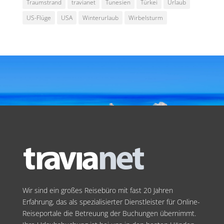
Traumstrand
travianet
Tunesien
Türkei
Urlaub
US-Flüge
USA
Winterurlaub
Wirbelsturm
Wir sind ein großes Reisebüro mit fast 20 Jahren
Erfahrung, das als spezialisierter Dienstleister für Online-
Reiseportale die Betreuung der Buchungen übernimmt.