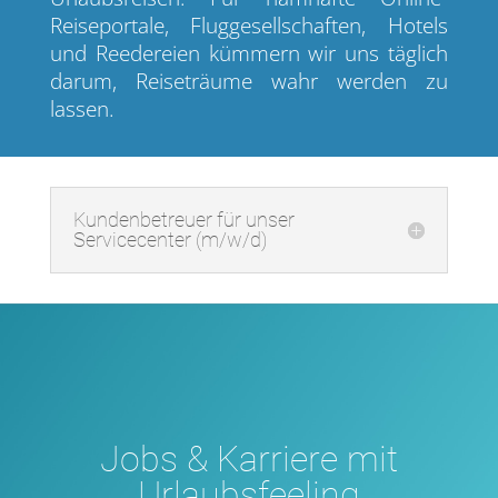
Reiseportale, Fluggesellschaften, Hotels
und Reedereien kümmern wir uns täglich
darum, Reiseträume wahr werden zu
lassen.
Kundenbetreuer für unser
Servicecenter (m/w/d)
Jobs & Karriere mit
Urlaubsfeeling