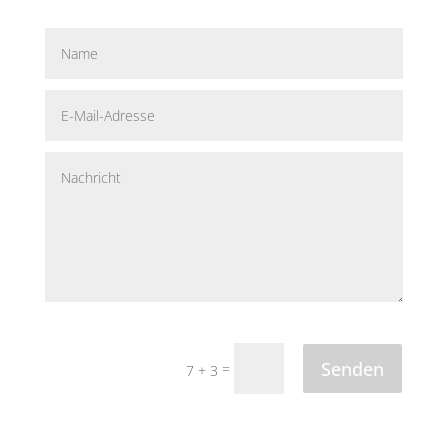
Senden
=
7 + 3