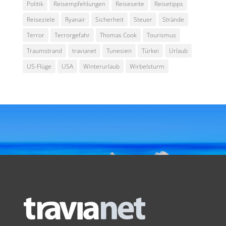
Politik
Reisempfehlungen
Reiseseite
Reisetipps
Reiseziele
Ryanair
Sicherheit
Steuer
Strände
Terror
Terrorgefahr
Thomas Cook
Tourismus
Traumstrand
travianet
Tunesien
Türkei
Urlaub
US-Flüge
USA
Winterurlaub
Wirbelsturm