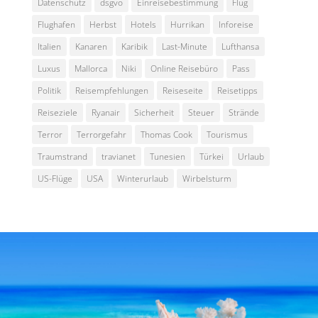
Datenschutz
dsgvo
Einreisebestimmung
Flug
Flughafen
Herbst
Hotels
Hurrikan
Inforeise
Italien
Kanaren
Karibik
Last-Minute
Lufthansa
Luxus
Mallorca
Niki
Online Reisebüro
Pass
Politik
Reisempfehlungen
Reiseseite
Reisetipps
Reiseziele
Ryanair
Sicherheit
Steuer
Strände
Terror
Terrorgefahr
Thomas Cook
Tourismus
Traumstrand
travianet
Tunesien
Türkei
Urlaub
US-Flüge
USA
Winterurlaub
Wirbelsturm