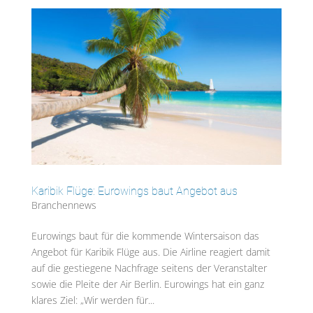
Karibik Flüge: Eurowings baut Angebot aus
Branchennews
Eurowings baut für die kommende Wintersaison das
Angebot für Karibik Flüge aus. Die Airline reagiert damit
auf die gestiegene Nachfrage seitens der Veranstalter
sowie die Pleite der Air Berlin. Eurowings hat ein ganz
klares Ziel: „Wir werden für...