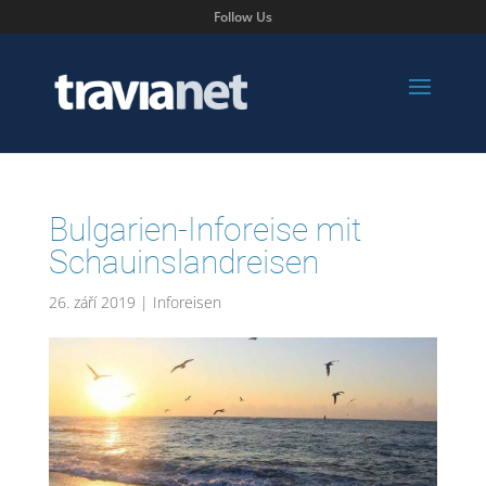
Follow Us
Bulgarien-Inforeise mit
Schauinslandreisen
26. září 2019
|
Inforeisen