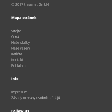
© 2017 travianet GmbH
Mapa stránek
Vítejte
O nás
Naše služby
Naše řešení
Kariéra
Kontakt
Přihlášení
Info
Impresum
Zásady ochrany osobních údajů
Follow Us