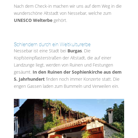
Nach dem Check-in machen wir uns auf dem Weg in die
wunderschöne Altstadt von Nessebar, welche zum
UNESCO Welterbe
gehört.
Schlendern durch ein Weltkulturerbe
Nessebar ist eine Stadt bei
Burgas
. Die
Kopfsteinpflasterstraßen der Altstadt, die auf einer
Landzunge liegt, werden von Ruinen und Festungen
gesäumt.
In den Ruinen der Sophienkirche aus dem
5. Jahrhundert
finden noch immer Konzerte statt. Die
engen Gassen laden zum Bummeln und Verweilen ein.