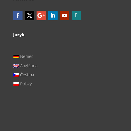
Jazyk
Němec
Angličtina
Čeština
Polský