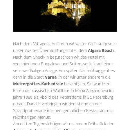
Nach dem Mittagessen fahren wir weiter nach Kranevo in
unser zweites Übernachtungshotel, dem
Algara Beach
.
Nach dem Check-in begutachten wir das Hotel mit
verschiedenen Bungalows und Suiten, verteilt auf einer
sehr weitläufigen Anlage. Am späten Nachmittag geht es
dann in die Stadt
Varna
, in der wir unter anderem die
Muttergottes-Kathedrale
besichtigen. Sie wurde zu
Ehren der russischen Wohltäterin Maria Alexandrova im
Jahre 1888 als Abbild des Petersdoms in St. Petersburg
erbaut. Danach verbringen wir den Abend an der
Strandpromenade in einen gemütlichen Restaurant mit
reichhaltigen Menüs.
Am dritten Tag besichtigen wir nach dem Frühstück den