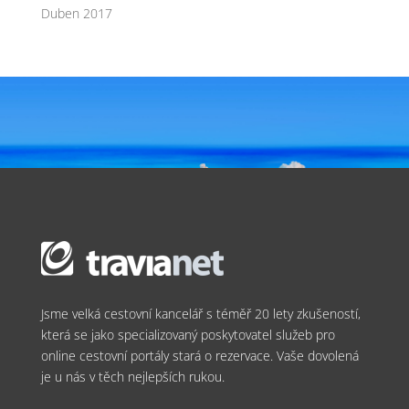
Duben 2017
Jsme velká cestovní kancelář s téměř 20 lety zkušeností,
která se jako specializovaný poskytovatel služeb pro
online cestovní portály stará o rezervace. Vaše dovolená
je u nás v těch nejlepších rukou.