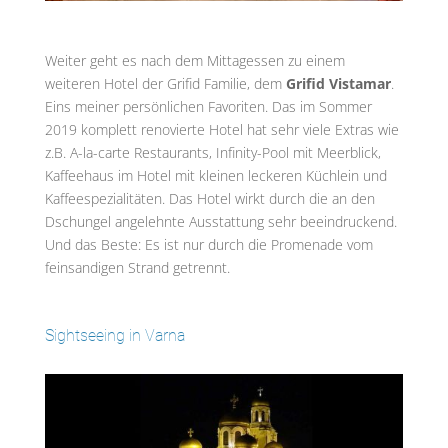
Weiter geht es nach dem Mittagessen zu einem
weiteren Hotel der Grifid Familie, dem
Grifid Vistamar
.
Eins meiner persönlichen Favoriten. Das im Sommer
2019 komplett renovierte Hotel hat sehr viele Extras wie
z.B. A-la-carte Restaurants, Infinity-Pool mit Meerblick,
Kaffeehaus im Hotel mit kleinen leckeren Küchlein und
Kaffeespezialitäten. Das Hotel wirkt durch die an den
Dschungel angelehnte Ausstattung sehr beeindruckend.
Und das Beste: Es ist nur durch die Promenade vom
feinsandigen Strand getrennt.
Sightseeing in Varna