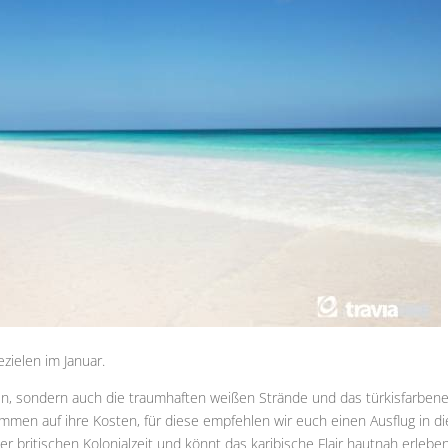
zielen im Januar.
n, sondern auch die traumhaften weißen Strände und das türkisfarben
men auf ihre Kosten, für diese empfehlen wir euch einen Ausflug in di
r britischen Kolonialzeit und könnt das karibische Flair hautnah erleben