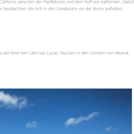
California zwischen der Pazifikküste und dem Golf von Kalifornien. Zwis
e beobachten, die sich in den Gewässern vor der Küste aufhalten.
laya del Amor bei Cabo San Lucas, Tauchen in den Cenoten von Akumal,