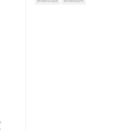
Winterurlaub
Wirbelsturm
e
e
.