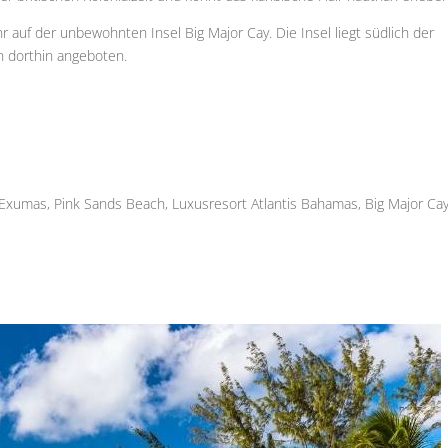
uf der unbewohnten Insel Big Major Cay. Die Insel liegt südlich der
n dorthin angeboten.
Exumas, Pink Sands Beach, Luxusresort Atlantis Bahamas, Big Major Cay