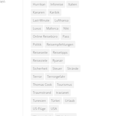
chen
Hurrikan
Inforeise
Italien
Kanaren
Karibik
Last-Minute
Lufthansa
Luxus
Mallorca
Niki
Online Reisebüro
Pass
Politik
Reisempfehlungen
Reiseseite
Reisetipps
Reiseziele
Ryanair
Sicherheit
Steuer
Strände
Terror
Terrorgefahr
Thomas Cook
Tourismus
Traumstrand
travianet
Tunesien
Türkei
Urlaub
US-Flüge
USA