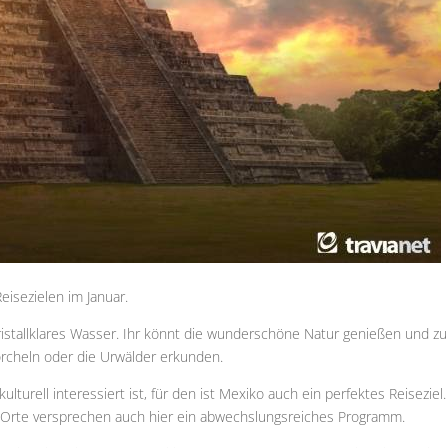
eisezielen im Januar.
stallklares Wasser. Ihr könnt die wunderschöne Natur genießen und z
rcheln oder die Urwälder erkunden.
urell interessiert ist, für den ist Mexiko auch ein perfektes Reiseziel.
d Orte versprechen auch hier ein abwechslungsreiches Programm.