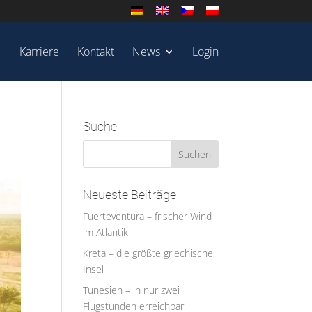
Karriere
Kontakt
News
Login
Suche
Neueste Beiträge
Fuerteventura – frischer Wind
im Atlantik
Kreta – die größte griechische
Insel
Tunesien – in nur zwei
Flugstunden erreichbar