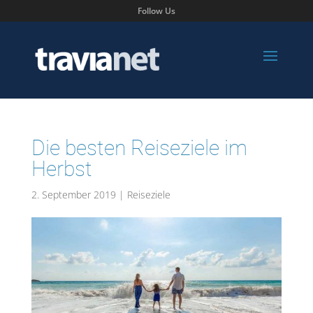
Follow Us
Die besten Reiseziele im
Herbst
2. September 2019
|
Reiseziele