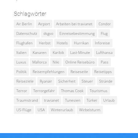
Schlagwörter
Air Berlin
Airport
Arbeiten bei travianet
Condor
Datenschutz
dsgvo
Einreisebestimmung
Flug
Flughafen
Herbst
Hotels
Hurrikan
Inforeise
Italien
Kanaren
Karibik
Last-Minute
Lufthansa
Luxus
Mallorca
Niki
Online Reisebüro
Pass
Politik
Reisempfehlungen
Reiseseite
Reisetipps
Reiseziele
Ryanair
Sicherheit
Steuer
Strände
Terror
Terrorgefahr
Thomas Cook
Tourismus
Traumstrand
travianet
Tunesien
Türkei
Urlaub
US-Flüge
USA
Winterurlaub
Wirbelsturm