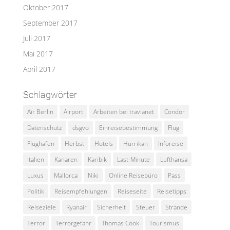
Oktober 2017
September 2017
Juli 2017
Mai 2017
April 2017
Schlagwörter
Air Berlin
Airport
Arbeiten bei travianet
Condor
Datenschutz
dsgvo
Einreisebestimmung
Flug
Flughafen
Herbst
Hotels
Hurrikan
Inforeise
Italien
Kanaren
Karibik
Last-Minute
Lufthansa
Luxus
Mallorca
Niki
Online Reisebüro
Pass
Politik
Reisempfehlungen
Reiseseite
Reisetipps
Reiseziele
Ryanair
Sicherheit
Steuer
Strände
Terror
Terrorgefahr
Thomas Cook
Tourismus