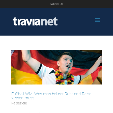
Follow Us
Fußball-WM: Was man bei der Russland-Reise
wissen muss
Reiseziele