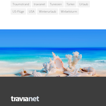
Traumstrand
travianet
Tunesien
Türkei
Urlaub
US-Flüge
USA
Winterurlaub
Wirbelsturm