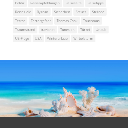
Politik
Reisempfehlungen
Reiseseite
Reisetipps
Reiseziele
Ryanair
Sicherheit
Steuer
Strände
Terror
Terrorgefahr
Thomas Cook
Tourismus
Traumstrand
travianet
Tunesien
Türkei
Urlaub
US-Flüge
USA
Winterurlaub
Wirbelsturm