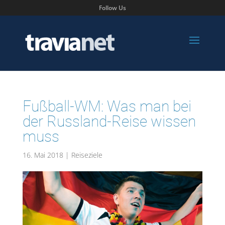
Follow Us
Fußball-WM: Was man bei
der Russland-Reise wissen
muss
16. Mai 2018
|
Reiseziele