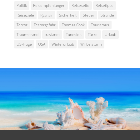
Politik
Reisempfehlungen
Reiseseite
Reisetipps
Reiseziele
Ryanair
Sicherheit
Steuer
Strände
Terror
Terrorgefahr
Thomas Cook
Tourismus
Traumstrand
travianet
Tunesien
Türkei
Urlaub
US-Flüge
USA
Winterurlaub
Wirbelsturm