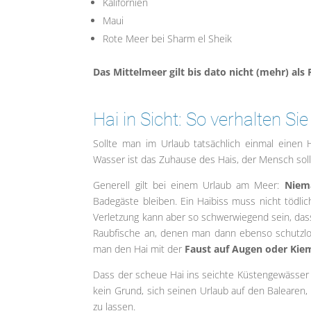
Kalifornien
Maui
Rote Meer bei Sharm el Sheik
Das Mittelmeer gilt bis dato nicht (mehr) als 
Hai in Sicht: So verhalten Sie
Sollte man im Urlaub tatsächlich einmal einen H
Wasser ist das Zuhause des Hais, der Mensch sollt
Generell gilt bei einem Urlaub am Meer:
Niema
Badegäste bleiben. Ein Haibiss muss nicht tödli
Verletzung kann aber so schwerwiegend sein, da
Raubfische an, denen man dann ebenso schutzlo
man den Hai mit der
Faust auf Augen oder Kie
Dass der scheue Hai ins seichte Küstengewässer b
kein Grund, sich seinen Urlaub auf den Balearen
zu lassen.