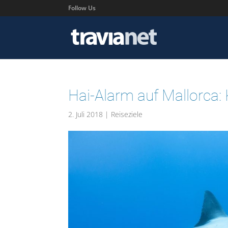
Follow Us
Hai-Alarm auf Mallorca: 
2. Juli 2018
|
Reiseziele