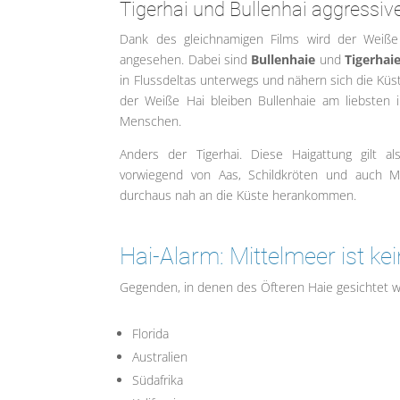
Tigerhai und Bullenhai aggressiv
Dank des gleichnamigen Films wird der Weiße 
angesehen. Dabei sind
Bullenhaie
und
Tigerhai
in Flussdeltas unterwegs und nähern sich die Küs
der Weiße Hai bleiben Bullenhaie am liebsten 
Menschen.
Anders der Tigerhai. Diese Haigattung gilt al
vorwiegend von Aas, Schildkröten und auch Mü
durchaus nah an die Küste herankommen.
Hai-Alarm: Mittelmeer ist kei
Gegenden, in denen des Öfteren Haie gesichtet we
Florida
Australien
Südafrika