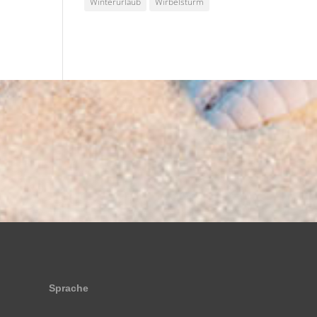
Winterurlaub
Wirbelsturm
Sprache