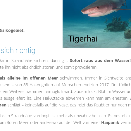
Risikogebiet.
 sich richtig
ai in Strandnähe sichten, dann gilt:
Sofort raus aus dem Wasser!
e ihn nicht absichtlich stören und somit provozieren.
ls alleine im offenen Meer
schwimmen. Immer in Sichtweite an
ch sein – von 88 Hai-Angriffen auf Menschen endeten 2017 fünf tödlich
ss ein Weiterschwimmen unmöglich wird. Zudem lockt Blut im Wasser a
s ausgeliefert ist. Eine Hai-Attacke abwehren kann man am ehesten,
men
schlägt – keinesfalls auf die Nase, das reizt das Raubtier nur noch 
is in Strandnähe vordringt, ist mehr als unwahrscheinlich. Es besteht 
, am Roten Meer oder anderswo auf der Welt von einer
Haipanik
vermi