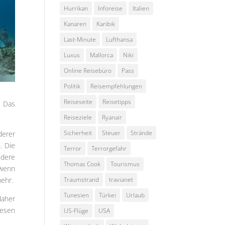
Hurrikan
Inforeise
Italien
Kanaren
Karibik
Last-Minute
Lufthansa
Luxus
Mallorca
Niki
Online Reisebüro
Pass
Politik
Reisempfehlungen
Reiseseite
Reisetipps
Das
Reiseziele
Ryanair
Sicherheit
Steuer
Strände
derer
. Die
Terror
Terrorgefahr
ndere
Thomas Cook
Tourismus
 wenn
mehr.
Traumstrand
travianet
Tunesien
Türkei
Urlaub
daher
esen
US-Flüge
USA