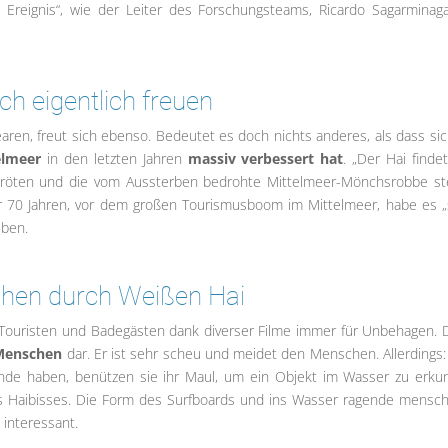
es Ereignis“, wie der Leiter des Forschungsteams, Ricardo Sagarminag
ch eigentlich freuen
learen, freut sich ebenso. Bedeutet es doch nichts anderes, als dass sic
elmeer
in den letzten Jahren
massiv verbessert hat
. „Der Hai findet
dkröten und die vom Aussterben bedrohte Mittelmeer-Mönchsrobbe s
r 70 Jahren, vor dem großen Tourismusboom im Mittelmeer, habe es „
eben.
hen durch Weißen Hai
bei Touristen und Badegästen dank diverser Filme immer für Unbehagen. 
 Menschen
dar. Er ist sehr scheu und meidet den Menschen. Allerdings:
ände haben, benützen sie ihr Maul, um ein Objekt im Wasser zu erku
 Haibisses. Die Form des Surfboards und ins Wasser ragende mensch
 interessant.