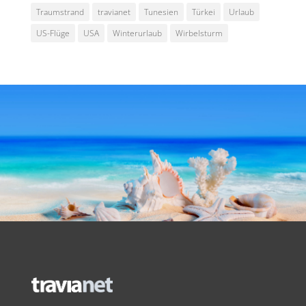
Traumstrand
travianet
Tunesien
Türkei
Urlaub
US-Flüge
USA
Winterurlaub
Wirbelsturm