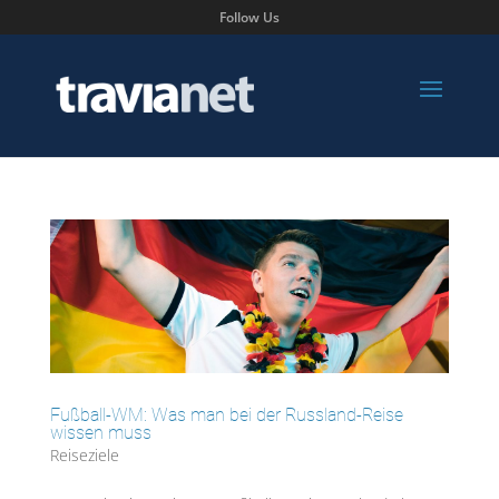
Follow Us
Fußball-WM: Was man bei der Russland-Reise
wissen muss
Reiseziele