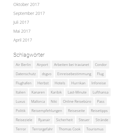
Oktober 2017
September 2017
Juli 2017
Mai 2017
April 2017
Schlagwörter
Air Berlin
Airport
Arbeiten bei travianet
Condor
Datenschutz
dsgvo
Einreisebestimmung
Flug
Flughafen
Herbst
Hotels
Hurrikan
Inforeise
Italien
Kanaren
Karibik
Last-Minute
Lufthansa
Luxus
Mallorca
Niki
Online Reisebüro
Pass
Politik
Reisempfehlungen
Reiseseite
Reisetipps
Reiseziele
Ryanair
Sicherheit
Steuer
Strände
Terror
Terrorgefahr
Thomas Cook
Tourismus