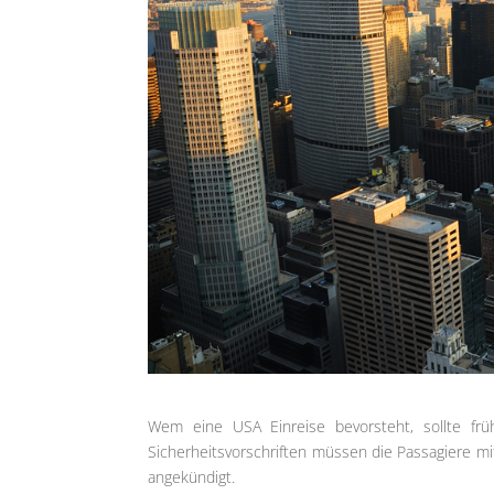
Wem eine USA Einreise bevorsteht, sollte frü
Sicherheitsvorschriften müssen die Passagiere mi
angekündigt.