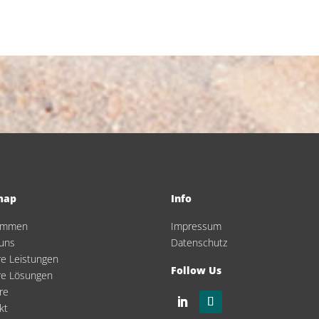
map
Info
kommen
Impressum
uns
Datenschutz
e Leistungen
Follow Us
re Lösungen
re
kt