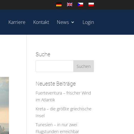
Karriere
Kontakt
News
Login
Suche
Neueste Beiträge
Fuerteventura – frischer Wind
im Atlantik
Kreta – die größte griechische
Insel
Tunesien – in nur zwei
Flugstunden erreichbar