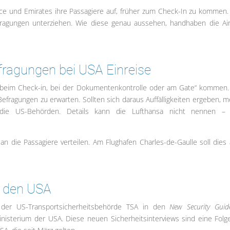
nce und Emirates ihre Passagiere auf, früher zum Check-In zu kommen.
ragungen unterziehen. Wie diese genau aussehen, handhaben die Air
efragungen bei USA Einreise
s beim Check-in, bei der Dokumentenkontrolle oder am Gate“ kommen.
efragungen zu erwarten. Sollten sich daraus Auffälligkeiten ergeben, m
n die US-Behörden. Details kann die Lufthansa nicht nennen –
 an die Passagiere verteilen. Am Flughafen Charles-de-Gaulle soll dies 
s den USA
 der US-Transportsicherheitsbehörde TSA in den
New Security Guide
isterium der USA. Diese neuen Sicherheitsinterviews sind eine Folg