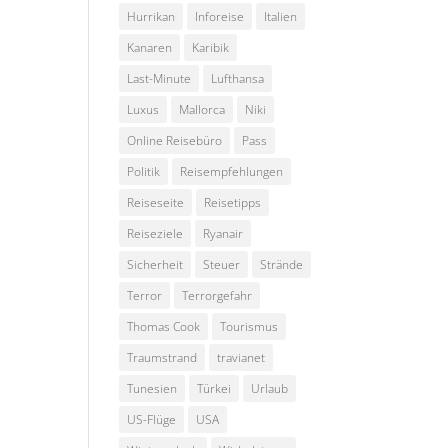
Hurrikan
Inforeise
Italien
Kanaren
Karibik
Last-Minute
Lufthansa
Luxus
Mallorca
Niki
Online Reisebüro
Pass
Politik
Reisempfehlungen
Reiseseite
Reisetipps
Reiseziele
Ryanair
Sicherheit
Steuer
Strände
Terror
Terrorgefahr
Thomas Cook
Tourismus
Traumstrand
travianet
Tunesien
Türkei
Urlaub
US-Flüge
USA