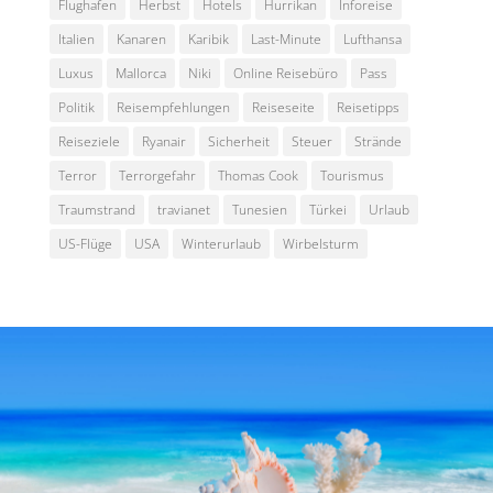
Flughafen
Herbst
Hotels
Hurrikan
Inforeise
Italien
Kanaren
Karibik
Last-Minute
Lufthansa
Luxus
Mallorca
Niki
Online Reisebüro
Pass
Politik
Reisempfehlungen
Reiseseite
Reisetipps
Reiseziele
Ryanair
Sicherheit
Steuer
Strände
Terror
Terrorgefahr
Thomas Cook
Tourismus
Traumstrand
travianet
Tunesien
Türkei
Urlaub
US-Flüge
USA
Winterurlaub
Wirbelsturm