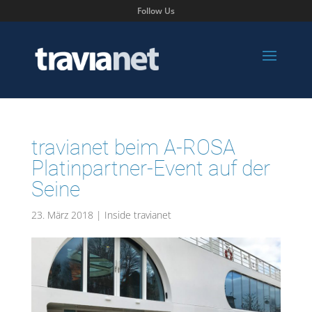
Follow Us
travianet beim A-ROSA
Platinpartner-Event auf der
Seine
23. März 2018
|
Inside travianet