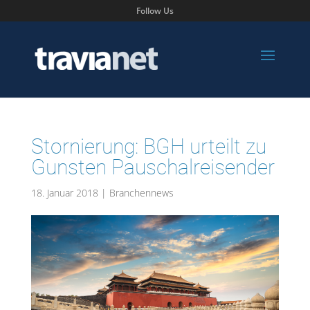
Follow Us
Stornierung: BGH urteilt zu
Gunsten Pauschalreisender
18. Januar 2018
|
Branchennews