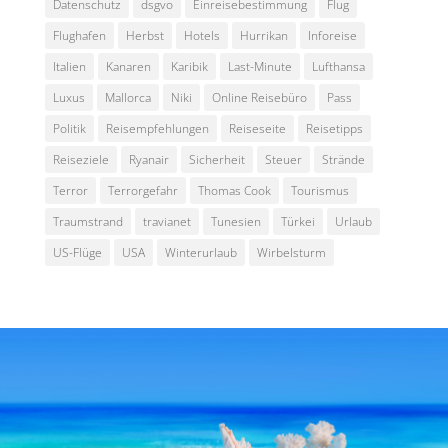
Datenschutz
dsgvo
Einreisebestimmung
Flug
Flughafen
Herbst
Hotels
Hurrikan
Inforeise
Italien
Kanaren
Karibik
Last-Minute
Lufthansa
Luxus
Mallorca
Niki
Online Reisebüro
Pass
Politik
Reisempfehlungen
Reiseseite
Reisetipps
Reiseziele
Ryanair
Sicherheit
Steuer
Strände
Terror
Terrorgefahr
Thomas Cook
Tourismus
Traumstrand
travianet
Tunesien
Türkei
Urlaub
US-Flüge
USA
Winterurlaub
Wirbelsturm