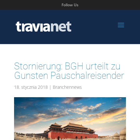
Follow Us
Stornierung: BGH urteilt zu
Gunsten Pauschalreisender
18. stycznia 2018
|
Branchennews