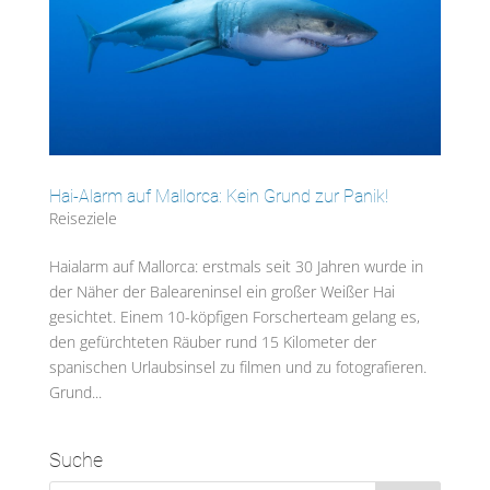
Hai-Alarm auf Mallorca: Kein Grund zur Panik!
Reiseziele
Haialarm auf Mallorca: erstmals seit 30 Jahren wurde in
der Näher der Baleareninsel ein großer Weißer Hai
gesichtet. Einem 10-köpfigen Forscherteam gelang es,
den gefürchteten Räuber rund 15 Kilometer der
spanischen Urlaubsinsel zu filmen und zu fotografieren.
Grund...
Suche