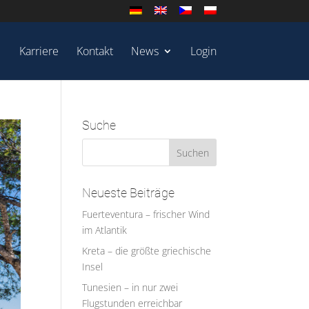
Karriere
Kontakt
News
Login
Suche
Neueste Beiträge
Fuerteventura – frischer Wind
im Atlantik
Kreta – die größte griechische
Insel
Tunesien – in nur zwei
Flugstunden erreichbar