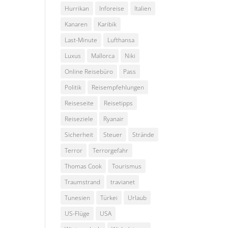
Hurrikan
Inforeise
Italien
Kanaren
Karibik
Last-Minute
Lufthansa
Luxus
Mallorca
Niki
Online Reisebüro
Pass
Politik
Reisempfehlungen
Reiseseite
Reisetipps
Reiseziele
Ryanair
Sicherheit
Steuer
Strände
Terror
Terrorgefahr
Thomas Cook
Tourismus
Traumstrand
travianet
Tunesien
Türkei
Urlaub
US-Flüge
USA