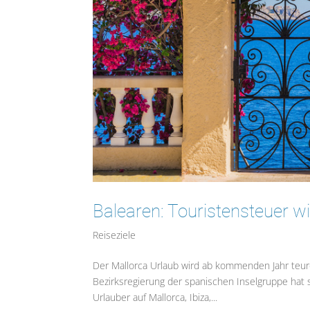
Balearen: Touristensteuer wi
Reiseziele
Der Mallorca Urlaub wird ab kommenden Jahr teure
Bezirksregierung der spanischen Inselgruppe hat
Urlauber auf Mallorca, Ibiza,...