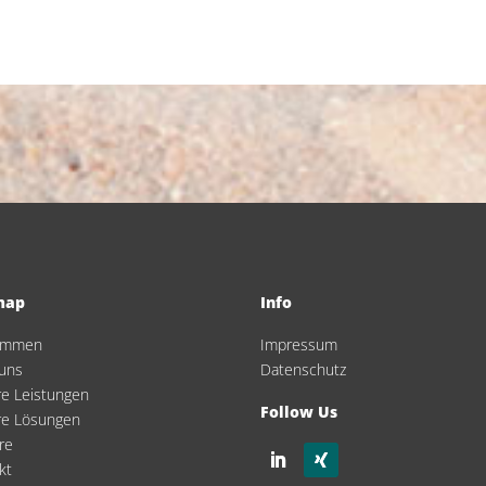
map
Info
kommen
Impressum
uns
Datenschutz
e Leistungen
Follow Us
re Lösungen
re
kt