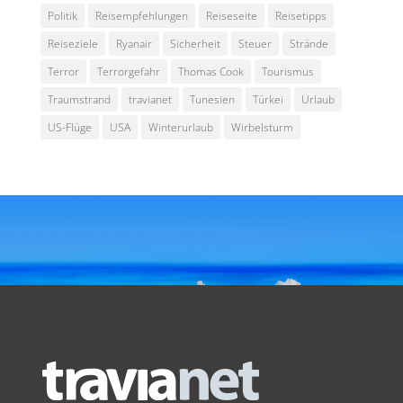
Politik
Reisempfehlungen
Reiseseite
Reisetipps
Reiseziele
Ryanair
Sicherheit
Steuer
Strände
Terror
Terrorgefahr
Thomas Cook
Tourismus
Traumstrand
travianet
Tunesien
Türkei
Urlaub
US-Flüge
USA
Winterurlaub
Wirbelsturm