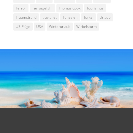
Terror
Terrorgefahr
Thomas Cook
Tourismus
Traumstrand
travianet
Tunesien
Türkei
Urlaub
US-Flüge
USA
Winterurlaub
Wirbelsturm