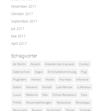
November 2017
Oktober 2017
September 2017
Juli 2017
Mai 2017
April 2017
Schlagwörter
Air Berlin
Airport
Arbeiten bei travianet
Condor
Datenschutz
dsgvo
Einreisebestimmung
Flug
Flughafen
Herbst
Hotels
Hurrikan
Inforeise
Italien
Kanaren
Karibik
Last-Minute
Lufthansa
Luxus
Mallorca
Niki
Online Reisebüro
Pass
Politik
Reisempfehlungen
Reiseseite
Reisetipps
Reiseziele
Ryanair
Sicherheit
Steuer
Strände