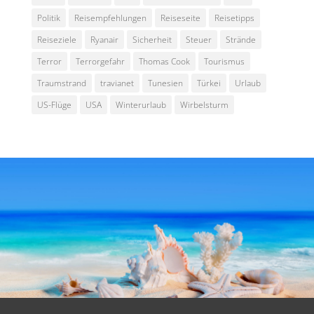
Politik
Reisempfehlungen
Reiseseite
Reisetipps
Reiseziele
Ryanair
Sicherheit
Steuer
Strände
Terror
Terrorgefahr
Thomas Cook
Tourismus
Traumstrand
travianet
Tunesien
Türkei
Urlaub
US-Flüge
USA
Winterurlaub
Wirbelsturm