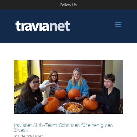
Follow Us
travianet Aktiv-Team: Schnitzen für einen guten
Zweck
Inside travianet