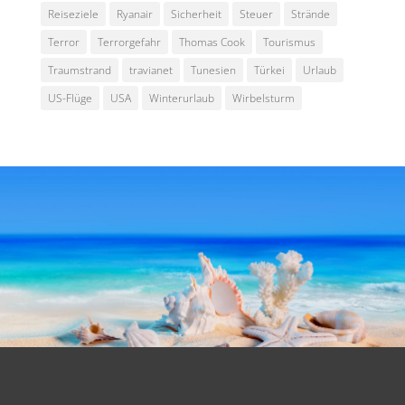
Reiseziele
Ryanair
Sicherheit
Steuer
Strände
Terror
Terrorgefahr
Thomas Cook
Tourismus
Traumstrand
travianet
Tunesien
Türkei
Urlaub
US-Flüge
USA
Winterurlaub
Wirbelsturm