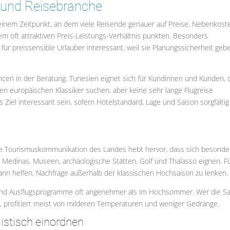
 und Reisebranche
inem Zeitpunkt, an dem viele Reisende genauer auf Preise, Nebenkost
nem oft attraktiven Preis-Leistungs-Verhältnis punkten. Besonders
 für preissensible Urlauber interessant, weil sie Planungssicherheit geb
ncen in der Beratung. Tunesien eignet sich für Kundinnen und Kunden, 
en europäischen Klassiker suchen, aber keine sehr lange Flugreise
iel interessant sein, sofern Hotelstandard, Lage und Saison sorgfältig
ielle Tourismuskommunikation des Landes hebt hervor, dass sich besonde
, Medinas, Museen, archäologische Stätten, Golf und Thalasso eignen. F
 kann helfen, Nachfrage außerhalb der klassischen Hochsaison zu lenken.
und Ausflugsprogramme oft angenehmer als im Hochsommer. Wer die S
, profitiert meist von milderen Temperaturen und weniger Gedränge.
listisch einordnen