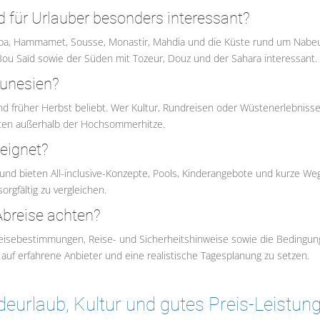
 für Urlauber besonders interessant?
rba, Hammamet, Sousse, Monastir, Mahdia und die Küste rund um Nabeu
i Bou Saïd sowie der Süden mit Tozeur, Douz und der Sahara interessant.
Tunesien?
nd früher Herbst beliebt. Wer Kultur, Rundreisen oder Wüstenerlebniss
aten außerhalb der Hochsommerhitze.
eeignet?
lt und bieten All-inclusive-Konzepte, Pools, Kinderangebote und kurze We
orgfältig zu vergleichen.
Abreise achten?
nreisebestimmungen, Reise- und Sicherheitshinweise sowie die Bedingu
, auf erfahrene Anbieter und eine realistische Tagesplanung zu setzen.
deurlaub, Kultur und gutes Preis-Leistun