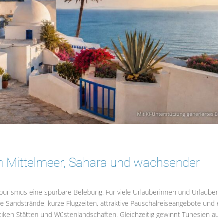
en Mittelmeer, Sahara und wachsender
 Tourismus eine spürbare Belebung. Für viele Urlauberinnen und Urlaube
ite Sandstrände, kurze Flugzeiten, attraktive Pauschalreiseangebote und 
tiken Stätten und Wüstenlandschaften. Gleichzeitig gewinnt Tunesien a