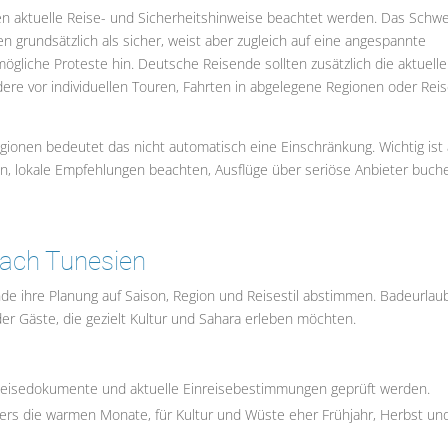
ien aktuelle Reise- und Sicherheitshinweise beachtet werden. Das Schwe
 grundsätzlich als sicher, weist aber zugleich auf eine angespannte
 mögliche Proteste hin. Deutsche Reisende sollten zusätzlich die aktuell
re vor individuellen Touren, Fahrten in abgelegene Regionen oder Rei
egionen bedeutet das nicht automatisch eine Einschränkung. Wichtig ist
en, lokale Empfehlungen beachten, Ausflüge über seriöse Anbieter buch
nach Tunesien
nde ihre Planung auf Saison, Region und Reisestil abstimmen. Badeurlau
r Gäste, die gezielt Kultur und Sahara erleben möchten.
e Reisedokumente und aktuelle Einreisebestimmungen geprüft werden.
ers die warmen Monate, für Kultur und Wüste eher Frühjahr, Herbst un