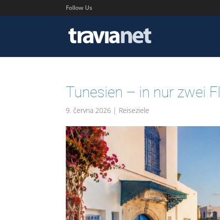
Follow Us
Tunesien – in nur zwei F
9. června 2026
|
Reiseziele