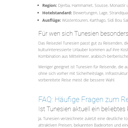
Region:
Djerba, Hammamet, Sousse, Monastir u
Hotelstandard:
Bewertungen, Lage, Strandqual
Ausflüge:
Wüstentouren, Karthago, Sidi Bou Sa
Für wen sich Tunesien besonders
Das Reiseziel Tunesien passt gut zu Reisenden, d
kulturinteressierte Urlauber kommen auf ihre Kost
Kombination aus Mittelmeer, arabisch-berberische
Weniger geeignet ist Tunesien für Reisende, die 
ohne sich vorher mit Sicherheitslage, Infrastruktu
vorbereitete Reise meist die bessere Wahl.
FAQ: Häufige Fragen zum Re
Ist Tunesien aktuell ein beliebtes
Ja. Tunesien verzeichnete zuletzt eine deutliche t
attraktiven Preisen, bekannten Badeorten und einer