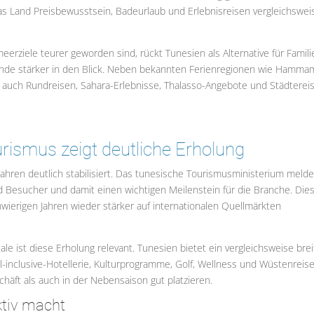
as Land Preisbewusstsein, Badeurlaub und Erlebnisreisen vergleichswei
meerziele teurer geworden sind, rückt Tunesien als Alternative für Famili
sende stärker in den Blick. Neben bekannten Ferienregionen wie Hamma
auch Rundreisen, Sahara-Erlebnisse, Thalasso-Angebote und Städterei
urismus zeigt deutliche Erholung
Jahren deutlich stabilisiert. Das tunesische Tourismusministerium meld
d Besucher und damit einen wichtigen Meilenstein für die Branche. Die
wierigen Jahren wieder stärker auf internationalen Quellmärkten
le ist diese Erholung relevant. Tunesien bietet ein vergleichsweise bre
l-inclusive-Hotellerie, Kulturprogramme, Golf, Wellness und Wüstenreise
häft als auch in der Nebensaison gut platzieren.
ktiv macht