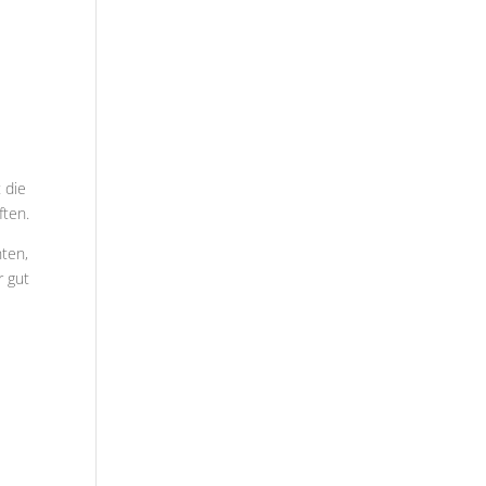
 die
ften.
hten,
r gut