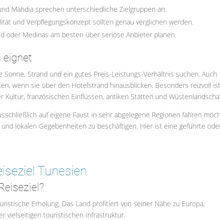
nd Mahdia sprechen unterschiedliche Zielgruppen an.
ität und Verpflegungskonzept sollten genau verglichen werden.
ïd oder Medinas am besten über seriöse Anbieter planen.
 eignet
ie Sonne, Strand und ein gutes Preis-Leistungs-Verhältnis suchen. Auch
en, wenn sie über den Hotelstrand hinausblicken. Besonders reizvoll ist
r Kultur, französischen Einflüssen, antiken Stätten und Wüstenlandscha
ausschließlich auf eigene Faust in sehr abgelegene Regionen fahren möc
r und lokalen Gegebenheiten zu beschäftigen. Hier ist eine geführte ode
iseziel Tunesien
 Reiseziel?
ouristische Erholung. Das Land profitiert von seiner Nähe zu Europa,
 vielseitigen touristischen Infrastruktur.