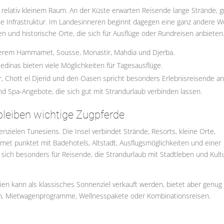
 auf relativ kleinem Raum. An der Küste erwarten Reisende lange Strände, 
he Infrastruktur. Im Landesinneren beginnt dagegen eine ganz andere We
n und historische Orte, die sich für Ausflüge oder Rundreisen anbieten
derem Hammamet, Sousse, Monastir, Mahdia und Djerba.
edinas bieten viele Möglichkeiten für Tagesausflüge.
, Chott el Djerid und den Oasen spricht besonders Erlebnisreisende an
nd Spa-Angebote, die sich gut mit Strandurlaub verbinden lassen.
eiben wichtige Zugpferde
nzielen Tunesiens. Die Insel verbindet Strände, Resorts, kleine Orte,
t punktet mit Badehotels, Altstadt, Ausflugsmöglichkeiten und einer
 sich besonders für Reisende, die Strandurlaub mit Stadtleben und Kult
unesien kann als klassisches Sonnenziel verkauft werden, bietet aber genug
sen, Mietwagenprogramme, Wellnesspakete oder Kombinationsreisen.