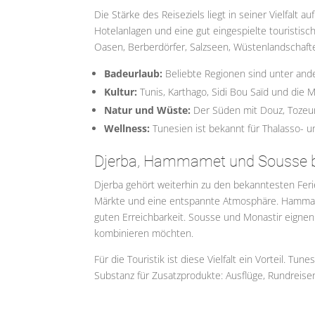
Die Stärke des Reiseziels liegt in seiner Vielfalt
Hotelanlagen und eine gut eingespielte touristisc
Oasen, Berberdörfer, Salzseen, Wüstenlandschafte
Badeurlaub:
Beliebte Regionen sind unter an
Kultur:
Tunis, Karthago, Sidi Bou Saïd und die M
Natur und Wüste:
Der Süden mit Douz, Tozeur
Wellness:
Tunesien ist bekannt für Thalasso- u
Djerba, Hammamet und Sousse bl
Djerba gehört weiterhin zu den bekanntesten Ferie
Märkte und eine entspannte Atmosphäre. Hammame
guten Erreichbarkeit. Sousse und Monastir eignen
kombinieren möchten.
Für die Touristik ist diese Vielfalt ein Vorteil. T
Substanz für Zusatzprodukte: Ausflüge, Rundrei