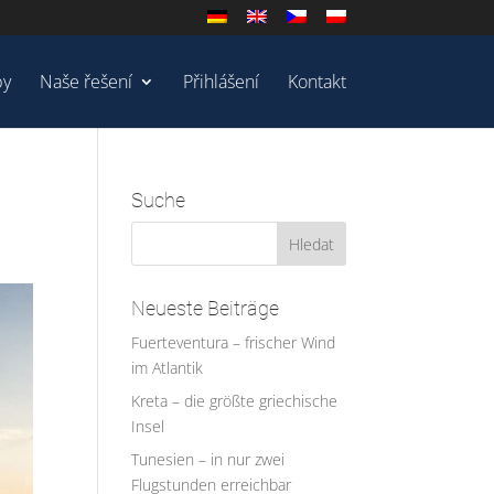
by
Naše řešení
Přihlášení
Kontakt
Suche
Neueste Beiträge
Fuerteventura – frischer Wind
im Atlantik
Kreta – die größte griechische
Insel
Tunesien – in nur zwei
Flugstunden erreichbar