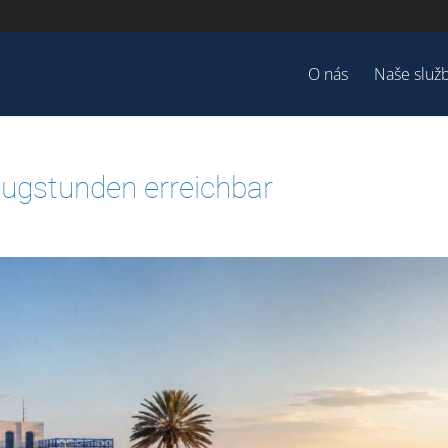
O nás
Naše služ
lugstunden erreichbar