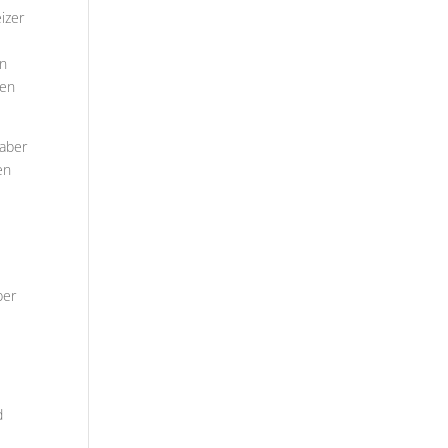
izer
en
sen
 aber
en
ber
d