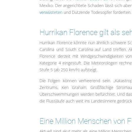
Mexiko. Der angerichtete Schaden lässt sich aber
verwüsteten
und Dutzende Todesopfer forderten.
Hurrikan Florence gilt als se
Hurrikan Florence könnte nun ähnlich schwere Sch
Carolina und South Carolina auf Land treffen.
Florence derzeit mit Windgeschwindigkeiten vo
Kategorie 4 eingestuft. Die Meteorologen rechn
Stufe 5 (ab 250 km/h) aufsteigt.
Die Folgen können verheerend sein. „Katastrop
Zentrums, Ken Graham. Großflächige Stromaus
Überschwemmungen werden befürchtet. Und das be
die Flussläufe auch weit ins Landesinnere gedr
Eine Million Menschen von F
Aktuell sind akut mehr als eine Million Menschen