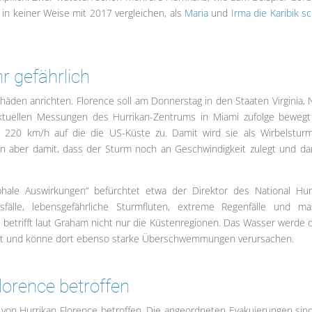
 in keiner Weise mit 2017 vergleichen, als
Maria
und
Irma die Karibik s
hr gefährlich
äden anrichten. Florence soll am Donnerstag in den Staaten Virginia, 
 Aktuellen Messungen des Hurrikan-Zentrums in Miami zufolge bewegt
n 220 km/h auf die die US-Küste zu. Damit wird sie als Wirbelstur
en aber damit, dass der Sturm noch an Geschwindigkeit zulegt und da
hale Auswirkungen“ befürchtet etwa der Direktor des National Hur
fälle, lebensgefährliche Sturmfluten, extreme Regenfälle und ma
trifft laut Graham nicht nur die Küstenregionen. Das Wasser werde 
ückt und könne dort ebenso starke Überschwemmungen verursachen.
lorence betroffen
 von Hurrikan Florence betroffen. Die angeordneten Evakuierungen sind