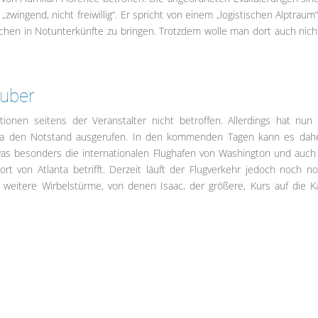
wingend, nicht freiwillig“. Er spricht von einem „logistischen Alptraum“
hen in Notunterkünfte zu bringen. Trotzdem wolle man dort auch nich
auber
ionen seitens der Veranstalter nicht betroffen. Allerdings hat nun
inia den Notstand ausgerufen. In den kommenden Tagen kann es dah
as besonders die internationalen Flughafen von Washington und auc
rt von Atlanta betrifft. Derzeit läuft der Flugverkehr jedoch noch no
i weitere Wirbelstürme, von denen Isaac, der größere, Kurs auf die Ka