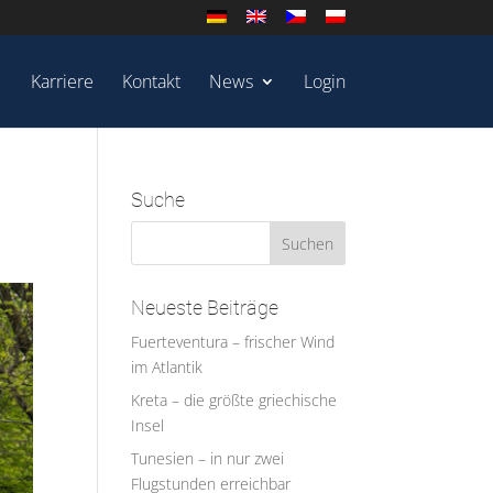
Karriere
Kontakt
News
Login
Suche
Neueste Beiträge
Fuerteventura – frischer Wind
im Atlantik
Kreta – die größte griechische
Insel
Tunesien – in nur zwei
Flugstunden erreichbar