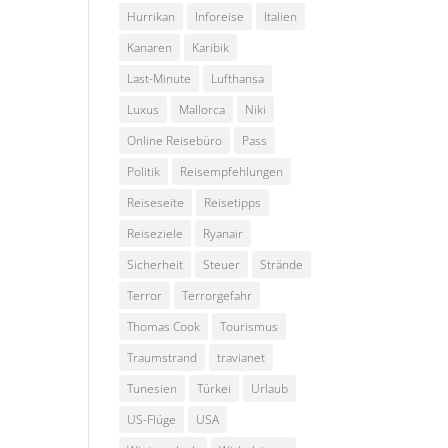
Hurrikan
Inforeise
Italien
Kanaren
Karibik
Last-Minute
Lufthansa
Luxus
Mallorca
Niki
Online Reisebüro
Pass
Politik
Reisempfehlungen
Reiseseite
Reisetipps
Reiseziele
Ryanair
Sicherheit
Steuer
Strände
Terror
Terrorgefahr
Thomas Cook
Tourismus
Traumstrand
travianet
Tunesien
Türkei
Urlaub
US-Flüge
USA