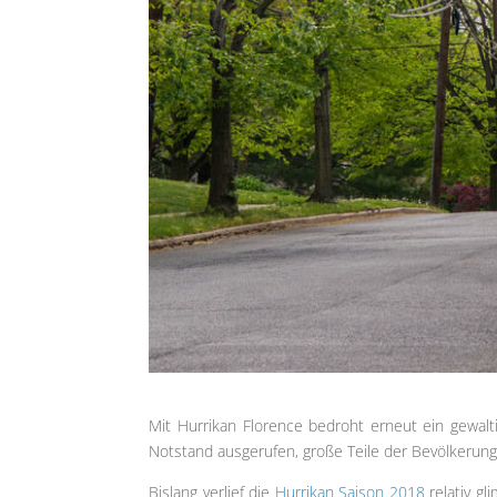
Mit Hurrikan Florence bedroht erneut ein gewal
Notstand ausgerufen, große Teile der Bevölkerung
Bislang verlief die
Hurrikan Saison 2018
relativ gl