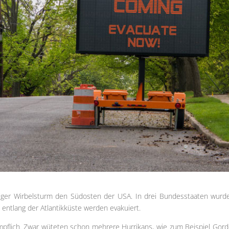
tiger Wirbelsturm den Südosten der USA. In drei Bundesstaaten wurd
 entlang der Atlantikküste werden evakuiert.
impflich. Zwar wüteten schon mehrere Hurrikans, wie zum Beispiel Gord