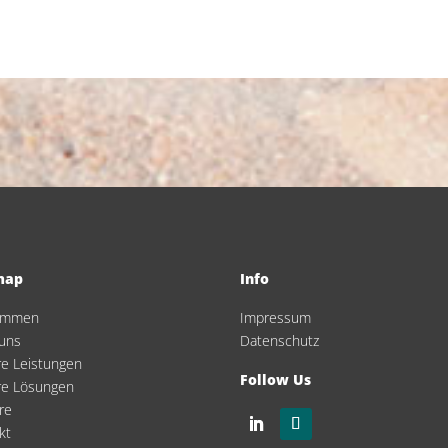
map
Info
kommen
Impressum
uns
Datenschutz
e Leistungen
Follow Us
re Lösungen
re
kt