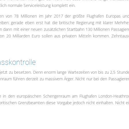
tlich normale Serviceleistung komplett ein.
en von 78 Millionen im Jahr 2017 der größte Flughafen Europas un
eiben: gerade eben erst hat die britische Regierung mit klarer Mehrhei
 dann mit einer neuen zusätzlichen Startbahn 130 Millionen Passagier
 von 20 Milliarden Euro sollen aus privaten Mitteln kommen. Zehntau
asskontrolle
s jetzt zu besetzen. Denn enorm lange Wartezeiten von bis zu 2,5 Stund
enraum führen derzeit zu massivem Ärger. Nicht nur bei den Passagieren
eise in den europäischen Schengenraum am Flughafen London-Heathr
britischen Grenzbeamten diese Vorgabe jedoch nicht einhalten. Nicht e