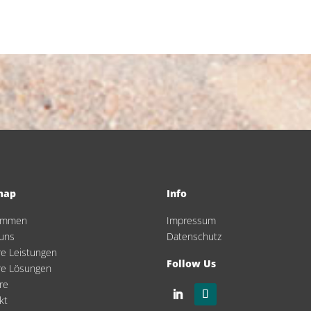
map
Info
kommen
Impressum
uns
Datenschutz
e Leistungen
Follow Us
re Lösungen
re
kt