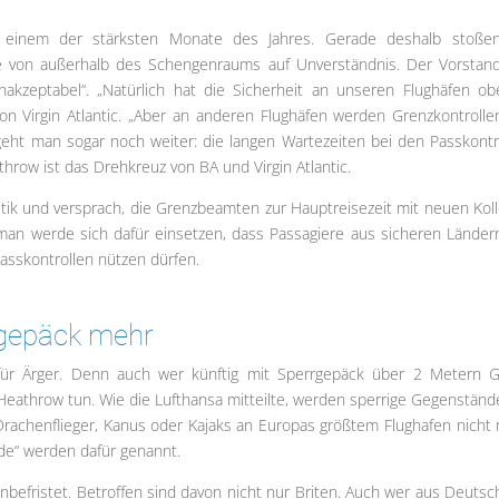
 zu einem der stärksten Monate des Jahres. Gerade deshalb stoße
ise von außerhalb des Schengenraums auf Unverständnis. Der Vorstan
inakzeptabel“. „Natürlich hat die Sicherheit an unseren Flughäfen ob
 von Virgin Atlantic. „Aber an anderen Flughäfen werden Grenzkontrollen
) geht man sogar noch weiter: die langen Wartezeiten bei den Passkontr
throw ist das Drehkreuz von BA und Virgin Atlantic.
ritik und versprach, die Grenzbeamten zur Hauptreisezeit mit neuen Kol
 man werde sich dafür einsetzen, dass Passagiere aus sicheren Länder
asskontrollen nützen dürfen.
rgepäck mehr
 für Ärger. Denn auch wer künftig mit Sperrgepäck über 2 Metern 
-Heathrow tun. Wie die Lufthansa mitteilte, werden sperrige Gegenständ
Drachenflieger, Kanus oder Kajaks an Europas größtem Flughafen nicht
nde“ werden dafür genannt.
nbefristet. Betroffen sind davon nicht nur Briten. Auch wer aus Deutsc