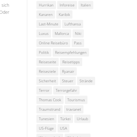
 sich
Hurrikan
Inforeise
Italien
 Oder
Kanaren
Karibik
Last-Minute
Lufthansa
Luxus
Mallorca
Niki
Online Reisebüro
Pass
Politik
Reisempfehlungen
Reiseseite
Reisetipps
Reiseziele
Ryanair
Sicherheit
Steuer
Strände
Terror
Terrorgefahr
Thomas Cook
Tourismus
Traumstrand
travianet
Tunesien
Türkei
Urlaub
US-Flüge
USA