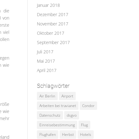
Januar 2018
n die
Dezember 2017
d von
November 2017
erste
 viel
Oktober 2017
ollen
September 2017
Juli 2017
legen
Mai 2017
n wie
April 2017
Schlagwörter
Air Berlin
Airport
Größe
Arbeiten bei travianet
Condor
e wie
Datenschutz
dsgvo
 mehr
Einreisebestimmung
Flug
Flughafen
Herbst
Hotels
hland