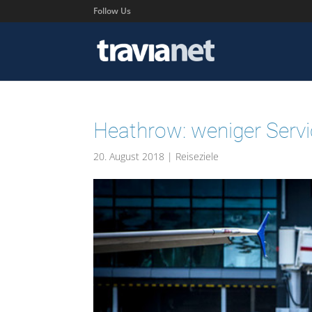
Follow Us
Heathrow: weniger Servi
20. August 2018
|
Reiseziele