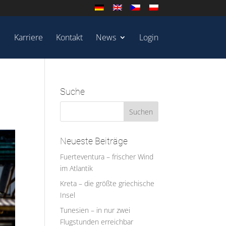
Karriere
Kontakt
News
Login
Suche
Neueste Beiträge
Fuerteventura – frischer Wind
im Atlantik
Kreta – die größte griechische
Insel
Tunesien – in nur zwei
Flugstunden erreichbar