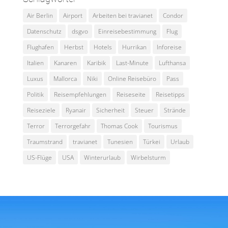
Air Berlin
Airport
Arbeiten bei travianet
Condor
Datenschutz
dsgvo
Einreisebestimmung
Flug
Flughafen
Herbst
Hotels
Hurrikan
Inforeise
Italien
Kanaren
Karibik
Last-Minute
Lufthansa
Luxus
Mallorca
Niki
Online Reisebüro
Pass
Politik
Reisempfehlungen
Reiseseite
Reisetipps
Reiseziele
Ryanair
Sicherheit
Steuer
Strände
Terror
Terrorgefahr
Thomas Cook
Tourismus
Traumstrand
travianet
Tunesien
Türkei
Urlaub
US-Flüge
USA
Winterurlaub
Wirbelsturm