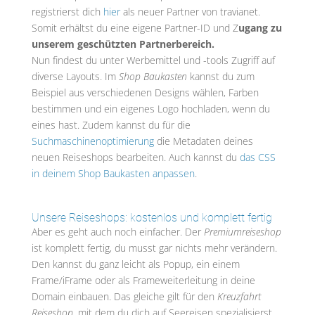
registrierst dich
hier
als neuer Partner von travianet.
Somit erhältst du eine eigene Partner-ID und Z
ugang zu
unserem geschützten Partnerbereich.
Nun findest du unter Werbemittel und -tools Zugriff auf
diverse Layouts. Im
Shop Baukasten
kannst du zum
Beispiel aus verschiedenen Designs wählen, Farben
bestimmen und ein eigenes Logo hochladen, wenn du
eines hast. Zudem kannst du für die
Suchmaschinenoptimierung
die Metadaten deines
neuen Reiseshops bearbeiten. Auch kannst du
das CSS
in deinem Shop Baukasten anpassen
.
Unsere Reiseshops: kostenlos und komplett fertig
Aber es geht auch noch einfacher. Der
Premiumreiseshop
ist komplett fertig, du musst gar nichts mehr verändern.
Den kannst du ganz leicht als Popup, ein einem
Frame/iFrame oder als Frameweiterleitung in deine
Domain einbauen. Das gleiche gilt für den
Kreuzfahrt
Reiseshop
, mit dem du dich auf Seereisen spezialisierst.