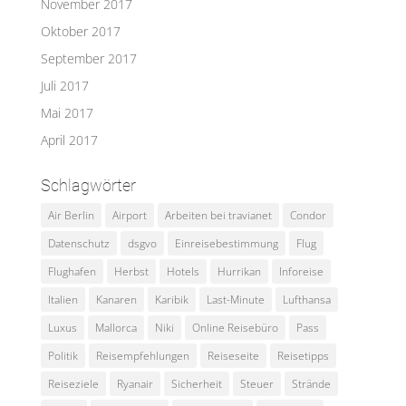
November 2017
Oktober 2017
September 2017
Juli 2017
Mai 2017
April 2017
Schlagwörter
Air Berlin
Airport
Arbeiten bei travianet
Condor
Datenschutz
dsgvo
Einreisebestimmung
Flug
Flughafen
Herbst
Hotels
Hurrikan
Inforeise
Italien
Kanaren
Karibik
Last-Minute
Lufthansa
Luxus
Mallorca
Niki
Online Reisebüro
Pass
Politik
Reisempfehlungen
Reiseseite
Reisetipps
Reiseziele
Ryanair
Sicherheit
Steuer
Strände