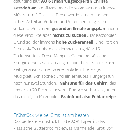
dafür sind laut
AOK-Ernährungsexpertin Christa
Katzdobler
Cornflakes oder die so genannten Fitness-
Müslis zum Frühstück. Diese werden uns mit einen
hohen Anteil an Vollkorn und Vitaminen als gesund
verkauft. „Auf einem
gesunden Ernährungsplan
haben
diese Produkte aber
nichts zu suchen
„, rät Katzdobler.
Grund sei der immens
hohe Zuckeranteil
. Eine Portion
Fitness-Müsli entspricht demnach ungefähr 15
Zuckerwürfeln. Diese Menge ließe die persönliche
Energiekurve rasant ansteigen, aber bereits nach kurzer
Zeit genauso schnell wieder abfallen. Die Folge:
Müdigkeit, Schlappheit und ein erneutes Hungergefühl
nach nur zwei Stunden. „
Nahrung für das Gehirn
, das
immerhin 20 Prozent unserer Energie verbraucht, liefert
das nicht“, so Katzdobler.
Brainfood also Fehlanzeige
.
Frühstück wie bei Oma ist am besten
Das perfekte Frühstück für die AOK-Expertin: das
klassische Butterbrot mit etwas Marmelade. Brot, vor