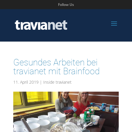
Follow Us
Gesundes Arbeiten bei
travianet mit Brainfood
11. April 2019
|
Inside travianet