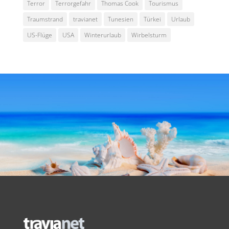
Terror
Terrorgefahr
Thomas Cook
Tourismus
Traumstrand
travianet
Tunesien
Türkei
Urlaub
US-Flüge
USA
Winterurlaub
Wirbelsturm