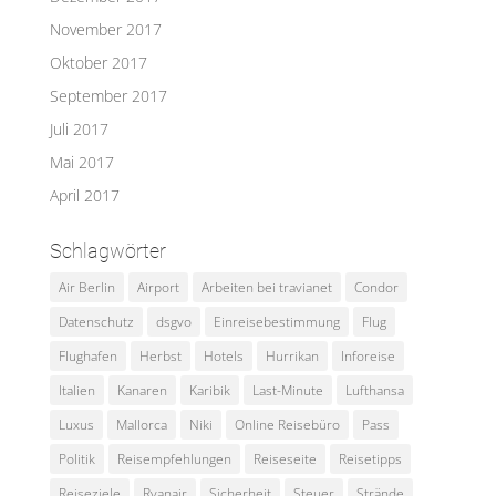
November 2017
Oktober 2017
September 2017
Juli 2017
Mai 2017
April 2017
Schlagwörter
Air Berlin
Airport
Arbeiten bei travianet
Condor
Datenschutz
dsgvo
Einreisebestimmung
Flug
Flughafen
Herbst
Hotels
Hurrikan
Inforeise
Italien
Kanaren
Karibik
Last-Minute
Lufthansa
Luxus
Mallorca
Niki
Online Reisebüro
Pass
Politik
Reisempfehlungen
Reiseseite
Reisetipps
Reiseziele
Ryanair
Sicherheit
Steuer
Strände