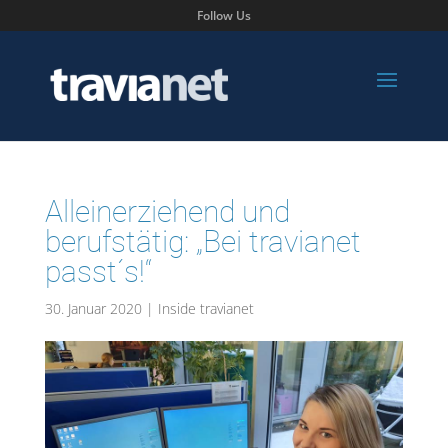
Follow Us
Alleinerziehend und
berufstätig: „Bei travianet
passt´s!“
30. Januar 2020
|
Inside travianet