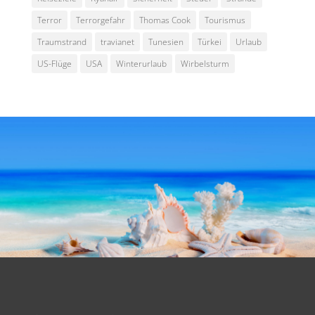
Terror
Terrorgefahr
Thomas Cook
Tourismus
Traumstrand
travianet
Tunesien
Türkei
Urlaub
US-Flüge
USA
Winterurlaub
Wirbelsturm