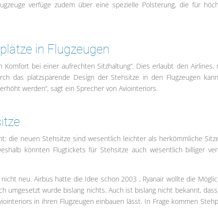
Flugzeuge verfüge zudem über eine spezielle Polsterung, die für höc
plätze in Flugzeugen
n Komfort bei einer aufrechten Sitzhaltung“. Dies erlaubt den Airlines,
rch das platzsparende Design der Stehsitze in den Flugzeugen kan
erhöht werden“, sagt ein Sprecher von Aviointeriors.
sitze
t: die neuen Stehsitze sind wesentlich leichter als herkömmliche Sitze
Deshalb könnten Flugtickets für Stehsitze auch wesentlich billiger ver
 nicht neu. Airbus hatte die Idee schon 2003 , Ryanair wollte die Möglic
ch umgesetzt wurde bislang nichts. Auch ist bislang nicht bekannt, dass
viointeriors in ihren Flugzeugen einbauen lässt. In Frage kommen Stehp