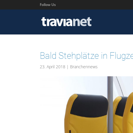
Follow Us
Bald Stehplätze in Flug
23. April 2018
|
Branchennews