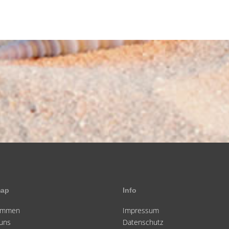
map
Info
kommen
Impressum
uns
Datenschutz