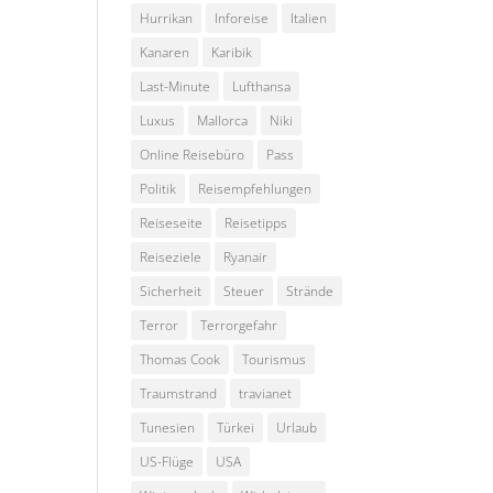
Hurrikan
Inforeise
Italien
Kanaren
Karibik
Last-Minute
Lufthansa
Luxus
Mallorca
Niki
Online Reisebüro
Pass
Politik
Reisempfehlungen
Reiseseite
Reisetipps
Reiseziele
Ryanair
Sicherheit
Steuer
Strände
Terror
Terrorgefahr
Thomas Cook
Tourismus
Traumstrand
travianet
Tunesien
Türkei
Urlaub
US-Flüge
USA