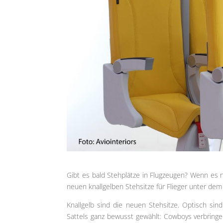
Gibt es bald Stehplätze in Flugzeugen? Wenn es na
neuen knallgelben Stehsitze für Flieger unter dem
Knallgelb sind die neuen Stehsitze. Optisch sin
Sattels ganz bewusst gewählt: Cowboys verbringe