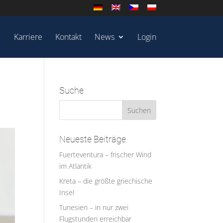
Karriere
Kontakt
News
Login
Suche
Neueste Beiträge
Fuerteventura – frischer Wind
im Atlantik
Kreta – die größte griechische
Insel
Tunesien – in nur zwei
Flugstunden erreichbar