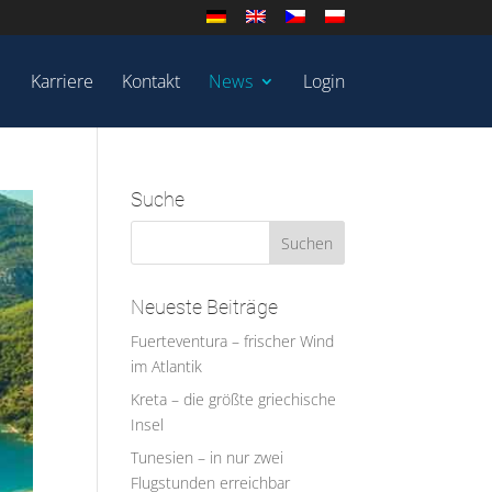
Karriere
Kontakt
News
Login
Suche
Neueste Beiträge
Fuerteventura – frischer Wind
im Atlantik
Kreta – die größte griechische
Insel
Tunesien – in nur zwei
Flugstunden erreichbar