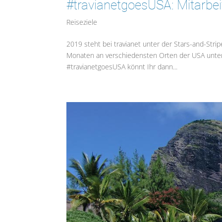
#travianetgoesUSA: Mitarbei
Reiseziele
2019 steht bei travianet unter der Stars-and-St
Monaten an verschiedensten Orten der USA unter
#travianetgoesUSA könnt Ihr dann...