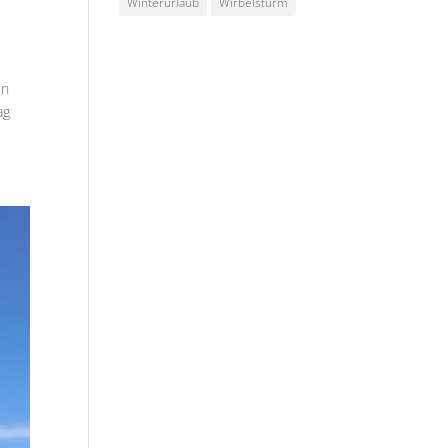
Winterurlaub
Wirbelsturm
en
ag