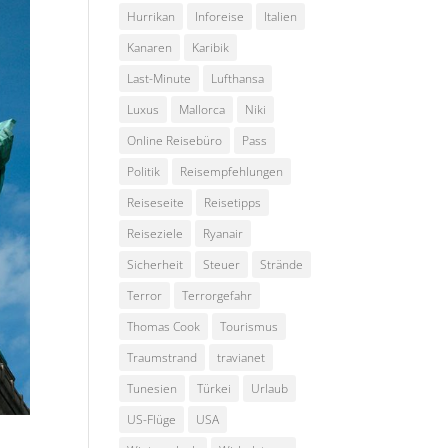
Hurrikan
Inforeise
Italien
Kanaren
Karibik
Last-Minute
Lufthansa
Luxus
Mallorca
Niki
Online Reisebüro
Pass
Politik
Reisempfehlungen
Reiseseite
Reisetipps
Reiseziele
Ryanair
Sicherheit
Steuer
Strände
Terror
Terrorgefahr
Thomas Cook
Tourismus
Traumstrand
travianet
Tunesien
Türkei
Urlaub
US-Flüge
USA