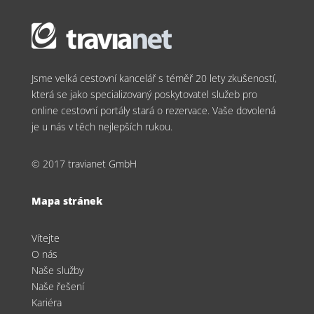
Jsme velká cestovní kancelář s téměř 20 lety zkušeností,
která se jako specializovaný poskytovatel služeb pro
online cestovní portály stará o rezervace. Vaše dovolená
je u nás v těch nejlepších rukou.
© 2017 travianet GmbH
Mapa stránek
Vítejte
O nás
Naše služby
Naše řešení
Kariéra