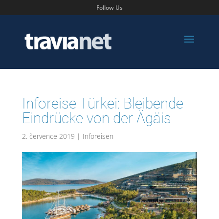
Follow Us
Inforeise Türkei: Bleibende
Eindrücke von der Ägäis
2. července 2019
|
Inforeisen