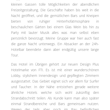
kleinen Gassen tolle Möglichkeiten der abendlichen
Freizeitgestaltung. Die Geschäfte haben bis weit in die
Nacht geöffnet, und die gemütlichen Bars und Kneipen
bieten von ruhiger Hinterhofatmosphäre in
beschaulichen Gärten bei einem Glas Wein bis hin zu
Party mit lauter Musik alles was man selbst eben
persönlich bevorzugt. Meine Gruppe war hier auch fast
die ganze Nacht unterwegs. Ein Absacker an der 24h-
Hotelbar beendete dann aber endgültig unsere lange
Tour.
Das Hotel im Übrigen gehört zur neuen Design Plus
Hotelmarke von FTI. Es ist mit einer wunderschönen
Lobby, stylishem Innendesign und gepflegten Zimmern
ausgestattet. Das Gebiet eignet sich vor allem für Surfer
und Taucher. In der Nähe entstehen gerade weitere
ähnliche Hotels welche sich wohl zukünftig den
Strandabschnitt teilen. Als Kunde kann man also später
einmal Strandbereiche und Bars gemeinsam nutzen.
Wegen der teils aber noch im Bau befindlichen