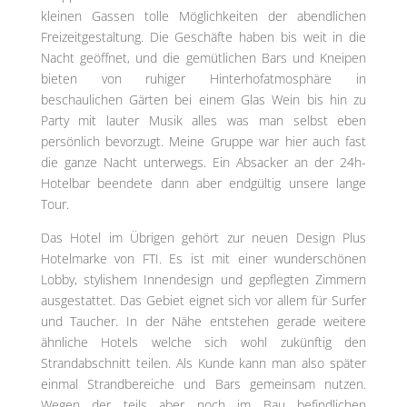
kleinen Gassen tolle Möglichkeiten der abendlichen
Freizeitgestaltung. Die Geschäfte haben bis weit in die
Nacht geöffnet, und die gemütlichen Bars und Kneipen
bieten von ruhiger Hinterhofatmosphäre in
beschaulichen Gärten bei einem Glas Wein bis hin zu
Party mit lauter Musik alles was man selbst eben
persönlich bevorzugt. Meine Gruppe war hier auch fast
die ganze Nacht unterwegs. Ein Absacker an der 24h-
Hotelbar beendete dann aber endgültig unsere lange
Tour.
Das Hotel im Übrigen gehört zur neuen Design Plus
Hotelmarke von FTI. Es ist mit einer wunderschönen
Lobby, stylishem Innendesign und gepflegten Zimmern
ausgestattet. Das Gebiet eignet sich vor allem für Surfer
und Taucher. In der Nähe entstehen gerade weitere
ähnliche Hotels welche sich wohl zukünftig den
Strandabschnitt teilen. Als Kunde kann man also später
einmal Strandbereiche und Bars gemeinsam nutzen.
Wegen der teils aber noch im Bau befindlichen