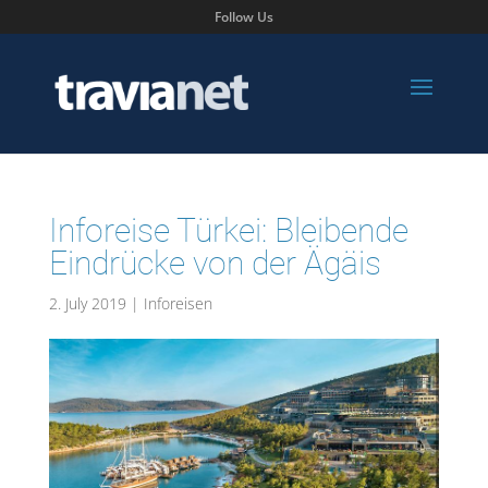
Follow Us
Inforeise Türkei: Bleibende
Eindrücke von der Ägäis
2. July 2019
|
Inforeisen