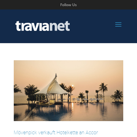
Follow Us
Mövenpick verkauft Hotelkette an Accor