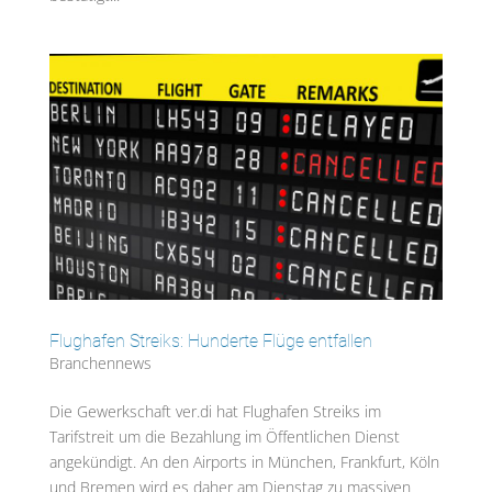
Flughafen Streiks: Hunderte Flüge entfallen
Branchennews
Die Gewerkschaft ver.di hat Flughafen Streiks im
Tarifstreit um die Bezahlung im Öffentlichen Dienst
angekündigt. An den Airports in München, Frankfurt, Köln
und Bremen wird es daher am Dienstag zu massiven