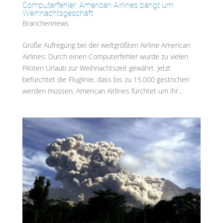
Computerfehler: American Airlines bangt um
Weihnachtsgeschäft
Branchennews
Große Aufregung bei der weltgrößten Airline American
Airlines: Durch einen Computerfehler wurde zu vielen
Piloten Urlaub zur Weihnachtszeit gewährt. Jetzt
befürchtet die Fluglinie, dass bis zu 15.000 gestrichen
werden müssen. American Airlines fürchtet um ihr...