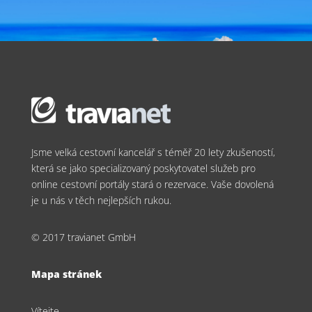
Jsme velká cestovní kancelář s téměř 20 lety zkušeností,
která se jako specializovaný poskytovatel služeb pro
online cestovní portály stará o rezervace. Vaše dovolená
je u nás v těch nejlepších rukou.
© 2017 travianet GmbH
Mapa stránek
Vítejte