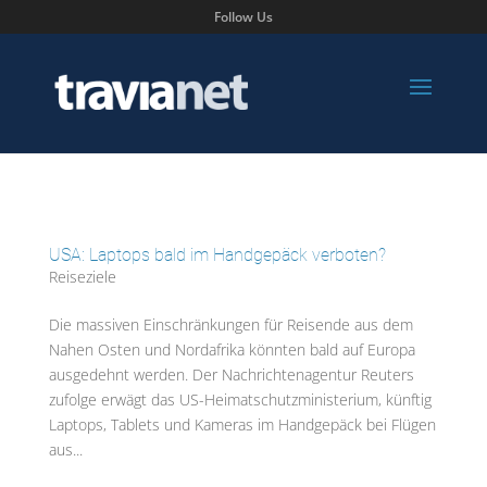
Follow Us
USA: Laptops bald im Handgepäck verboten?
Reiseziele
Die massiven Einschränkungen für Reisende aus dem
Nahen Osten und Nordafrika könnten bald auf Europa
ausgedehnt werden. Der Nachrichtenagentur Reuters
zufolge erwägt das US-Heimatschutzministerium, künftig
Laptops, Tablets und Kameras im Handgepäck bei Flügen
aus...