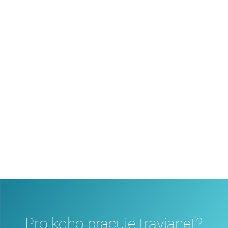
připojování Vaší rezervační technologie k
našemu systému. Pokud Váš cestovní
portál bude mít technické problémy, naši
vlastní webdesignéři Vám poradí rychle a
spolehlivě. Dokonce Vám mohou za
výhodných podmínek vytvořit kompletní
cestovní portál, budete-li to potřebovat.
Pro koho pracuje travianet?