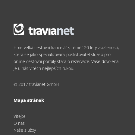
Jsme velká cestovní kancelář s téměř 20 lety zkušeností,
která se jako specializovaný poskytovatel služeb pro
online cestovní portály stará o rezervace. Vaše dovolená
je u nás v těch nejlepších rukou.
© 2017 travianet GmbH
Mapa stránek
Vítejte
O nás
Naše služby