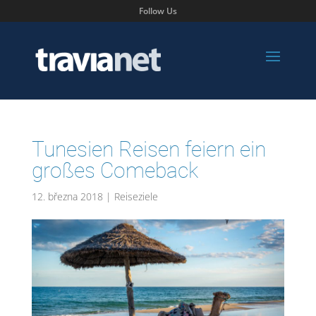
Follow Us
Tunesien Reisen feiern ein
großes Comeback
12. března 2018
|
Reiseziele