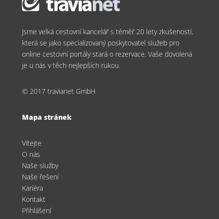
Jsme velká cestovní kancelář s téměř 20 lety zkušeností,
která se jako specializovaný poskytovatel služeb pro
online cestovní portály stará o rezervace. Vaše dovolená
je u nás v těch nejlepších rukou.
© 2017 travianet GmbH
Mapa stránek
Vítejte
O nás
Naše služby
Naše řešení
Kariéra
Kontakt
Přihlášení