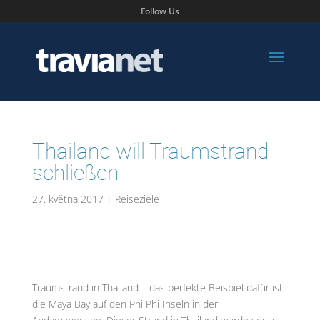
Follow Us
Thailand will Traumstrand
schließen
27. května 2017
|
Reiseziele
Traumstrand in Thailand – das perfekte Beispiel dafür ist
die Maya Bay auf den Phi Phi Inseln in der